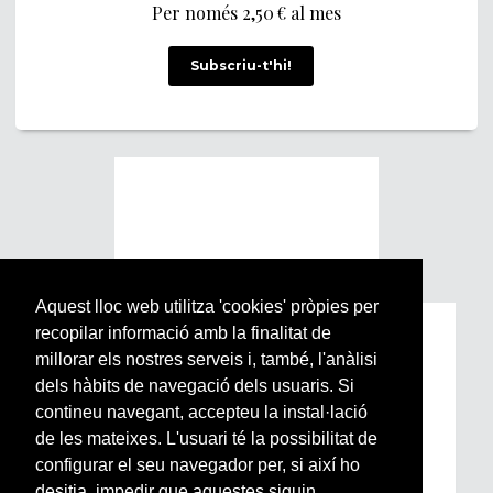
Per només 2,50 € al mes
Subscriu-t'hi!
Aquest lloc web utilitza 'cookies' pròpies per
recopilar informació amb la finalitat de
Subscriu-te a la nostra
millorar els nostres serveis i, també, l'anàlisi
Newsletter setmanal
dels hàbits de navegació dels usuaris. Si
contineu navegant, accepteu la instal·lació
Si vols estar al dia de l’actualitat del món
de les mateixes. L'usuari té la possibilitat de
Arrels, la ràdio, els videos i el mercat
configurar el seu navegador per, si així ho
subscriu-te aquí
desitja, impedir que aquestes siguin