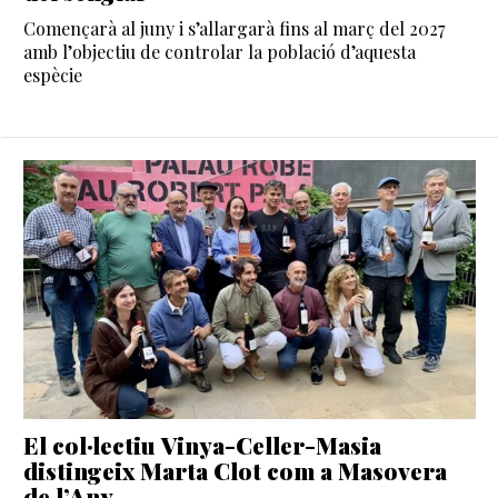
Començarà al juny i s’allargarà fins al març del 2027
amb l’objectiu de controlar la població d’aquesta
espècie
El col·lectiu Vinya-Celler-Masia
distingeix Marta Clot com a Masovera
de l’Any