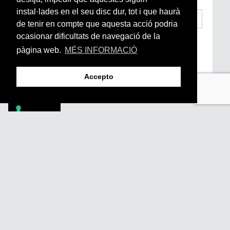
instal·lades en el seu disc dur, tot i que haurà
de tenir en compte que aquesta acció podria
ocasionar dificultats de navegació de la
He llegit i accepto la
Condicions Generals
d’Accés i Ús i Política de Privacitat
*
pàgina web.
MÉS INFORMACIÓ
Enviar
Accepto
Footer
PÒDCASTS
DIY
DOCUMENTALS
REVISTA
SUBSCRIU-TE
QUI SOM
FAQS