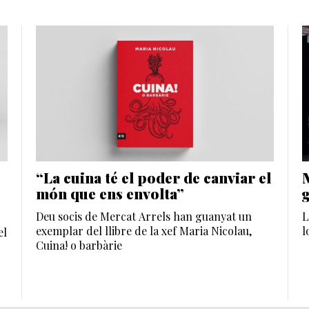
“La cuina té el poder de canviar el
món que ens envolta”
Deu socis de Mercat Arrels han guanyat un
L
exemplar del llibre de la xef Maria Nicolau,
l
el
Cuina! o barbàrie