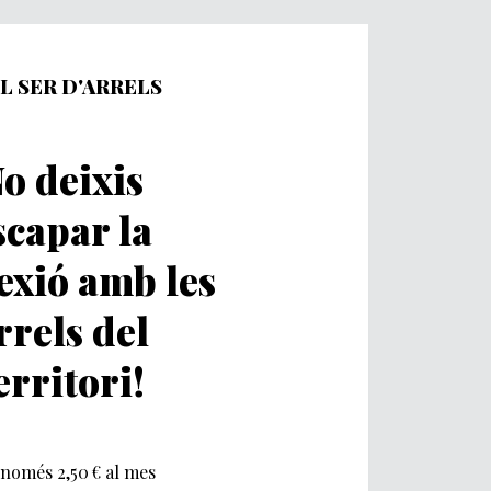
L SER D'ARRELS
o deixis
scapar la
exió amb les
rrels del
erritori!
només 2,50 € al mes