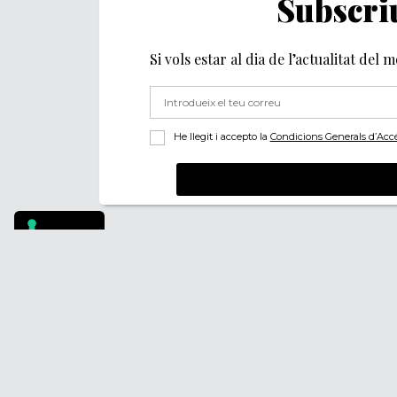
Subscriu
Si vols estar al dia de l’actualitat del 
He llegit i accepto la
Condicions Generals d’Accés 
Footer
PÒDCASTS
QUI SOM
DIY
FAQS
DOCUMENTALS
CONTACTA
REVISTA
AVÍS LEGAL
SUBSCRIU-TE
POLÍTICA DE PRIV
POLÍTICA DE COOK