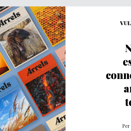
VUL
N
e
conn
a
t
Per 