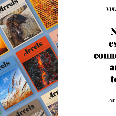
VUL
N
e
conn
a
t
Per 