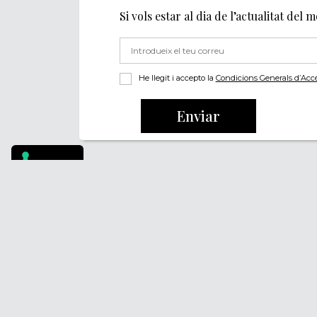
Si vols estar al dia de l’actualitat del 
He llegit i accepto la
Condicions Generals d’Accés 
Enviar
Footer
PÒDCASTS
QUI SOM
DIY
FAQS
DOCUMENTALS
CONTACTA
REVISTA
AVÍS LEGAL
SUBSCRIU-TE
POLÍTICA DE PRIV
POLÍTICA DE COOK
POLÍTICA DE DENÚ