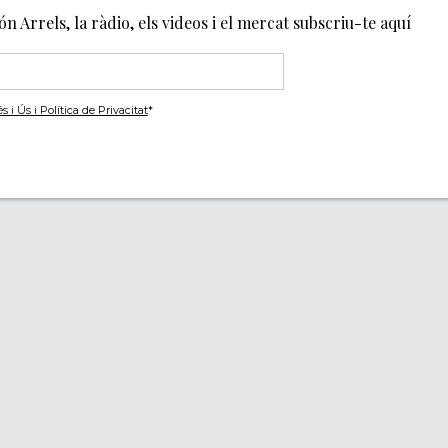
món Arrels, la ràdio, els videos i el mercat subscriu-te aquí
i Ús i Política de Privacitat
*
Segueix-nos
ACITAT
IES
NCIES
Un projecte de
Amb 