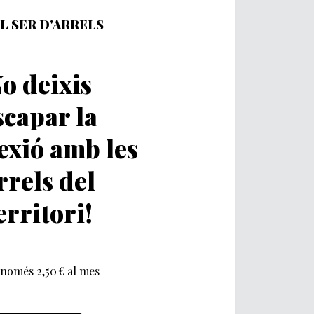
L SER D'ARRELS
o deixis
scapar la
exió amb les
rrels del
erritori!
només 2,50 € al mes