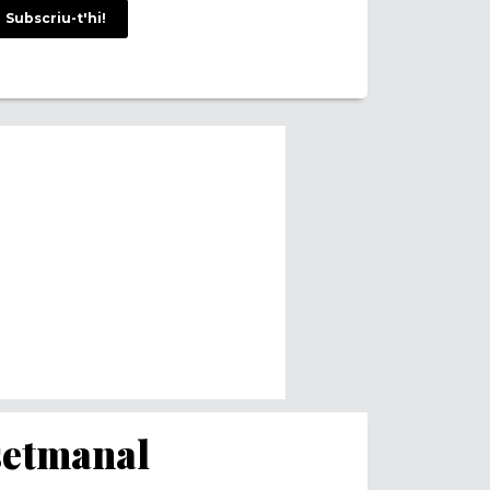
Subscriu-t'hi!
 setmanal