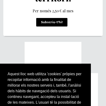
Per només 2,50 € al mes
Subscriu-t'hi!
Aquest lloc web utilitza 'cookies' pròpies per
recopilar informació amb la finalitat de
Subscriu-te a la nostra
millorar els nostres serveis i, també, l'anàlisi
Newsletter setmanal
dels hàbits de navegació dels usuaris. Si
contineu navegant, accepteu la instal·lació
Si vols estar al dia de l’actualitat del món
de les mateixes. L'usuari té la possibilitat de