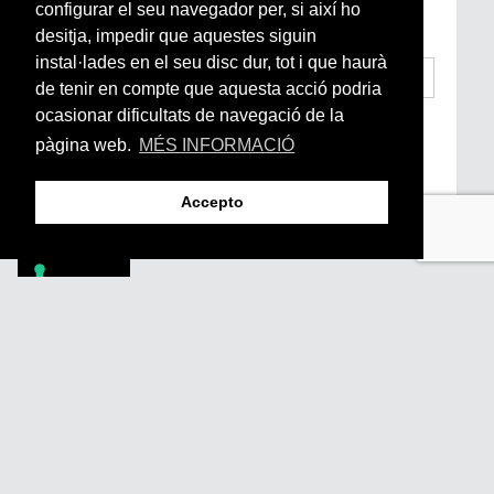
Arrels, la ràdio, els videos i el mercat
configurar el seu navegador per, si així ho
subscriu-te aquí
desitja, impedir que aquestes siguin
instal·lades en el seu disc dur, tot i que haurà
de tenir en compte que aquesta acció podria
ocasionar dificultats de navegació de la
He llegit i accepto la
Condicions Generals
d’Accés i Ús i Política de Privacitat
*
pàgina web.
MÉS INFORMACIÓ
Enviar
Accepto
Footer
PÒDCASTS
DIY
DOCUMENTALS
REVISTA
SUBSCRIU-TE
QUI SOM