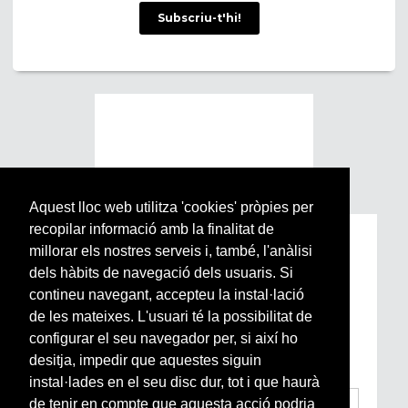
Subscriu-t'hi!
Aquest lloc web utilitza 'cookies' pròpies per
recopilar informació amb la finalitat de
Subscriu-te a la nostra
millorar els nostres serveis i, també, l'anàlisi
Newsletter setmanal
dels hàbits de navegació dels usuaris. Si
contineu navegant, accepteu la instal·lació
de les mateixes. L'usuari té la possibilitat de
Si vols estar al dia de l’actualitat del món
configurar el seu navegador per, si així ho
Arrels, la ràdio, els videos i el mercat
subscriu-te aquí
desitja, impedir que aquestes siguin
instal·lades en el seu disc dur, tot i que haurà
de tenir en compte que aquesta acció podria