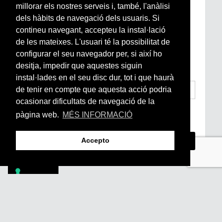
Subscriu-te a la nostra
millorar els nostres serveis i, també, l'anàlisi
Newsletter setmanal
dels hàbits de navegació dels usuaris. Si
contineu navegant, accepteu la instal·lació
de les mateixes. L'usuari té la possibilitat de
Si vols estar al dia de l’actualitat del món
configurar el seu navegador per, si així ho
Arrels, la ràdio, els videos i el mercat
subscriu-te aquí
desitja, impedir que aquestes siguin
instal·lades en el seu disc dur, tot i que haurà
de tenir en compte que aquesta acció podria
ocasionar dificultats de navegació de la
He llegit i accepto la
Condicions Generals
pàgina web.
MÉS INFORMACIÓ
d’Accés i Ús i Política de Privacitat
*
Accepto
Footer
PÒDCASTS
DIY
DOCUMENTALS