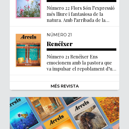
Número 22 Flors Són l’expressió
més lliure i fantasiosa de la
natura. Amb l’arribada de la
primavera, Arrels posa la mirada
[…]
NÚMERO 21
Renéixer
Número 21 Renéixer Ens
emocionem amb la pastora que
va impulsar el repoblament d’un
llogaret abandonat al Bages,
amb […]
MÉS REVISTA