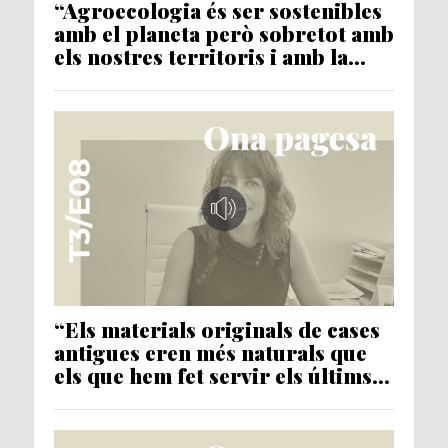
“Agroecologia és ser sostenibles
amb el planeta però sobretot amb
els nostres territoris i amb la
nostra gent”
“Els materials originals de cases
antigues eren més naturals que
els que hem fet servir els últims
50 anys”