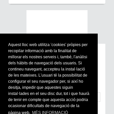
Aquest lloc web utilitza 'cookies' pròpies per
recopilar informació amb la finalitat de
Subscriu-te a la nostra
millorar els nostres serveis i, també, l'anàlisi
Newsletter setmanal
dels hàbits de navegació dels usuaris. Si
contineu navegant, accepteu la instal·lació
Si vols estar al dia de l’actualitat del món
de les mateixes. L'usuari té la possibilitat de
Arrels, la ràdio, els videos i el mercat
configurar el seu navegador per, si així ho
subscriu-te aquí
desitja, impedir que aquestes siguin
instal·lades en el seu disc dur, tot i que haurà
de tenir en compte que aquesta acció podria
ocasionar dificultats de navegació de la
He llegit i accepto la
Condicions Generals
d’Accés i Ús i Política de Privacitat
*
pàgina web.
MÉS INFORMACIÓ