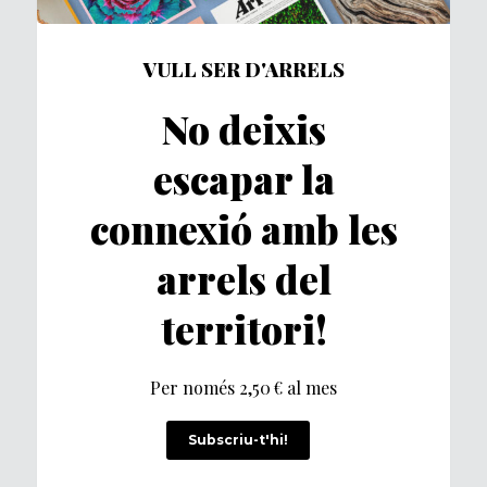
VULL SER D'ARRELS
No deixis
escapar la
connexió amb les
arrels del
territori!
Per només 2,50 € al mes
Subscriu-t'hi!