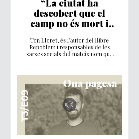
“La ciutat ha
descobert que el
camp no és mort i
hi ha empatitzat
Ton Lloret, és l’autor del llibre
més”
Repoblem i responsables de les
xarxes socials del mateix nom que
s’han convertit […]