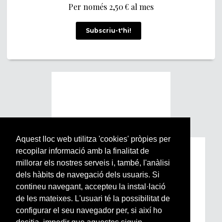
Per només 2,50 € al mes
Subscriu-t'hi!
Aquest lloc web utilitza 'cookies' pròpies per
recopilar informació amb la finalitat de
Subscriu-te a la nostra
millorar els nostres serveis i, també, l'anàlisi
Newsletter setmanal
dels hàbits de navegació dels usuaris. Si
contineu navegant, accepteu la instal·lació
Si vols estar al dia de l’actualitat del món
de les mateixes. L'usuari té la possibilitat de
Arrels, la ràdio, els videos i el mercat
configurar el seu navegador per, si així ho
subscriu-te aquí