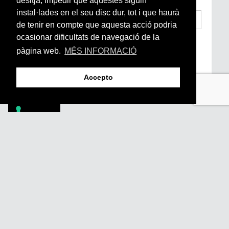
desitja, impedir que aquestes siguin
instal·lades en el seu disc dur, tot i que haurà
de tenir en compte que aquesta acció podria
ocasionar dificultats de navegació de la
He llegit i accepto la
Condicions Generals
d’Accés i Ús i Política de Privacitat
*
pàgina web.
MÉS INFORMACIÓ
Enviar
Accepto
Footer
PÒDCASTS
DIY
DOCUMENTALS
REVISTA
SUBSCRIU-TE
QUI SOM
FAQS