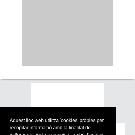
Aquest lloc web utilitza 'cookies' pròpies per
recopilar informació amb la finalitat de
Subscriu-te a la nostra
millorar els nostres serveis i, també, l'anàlisi