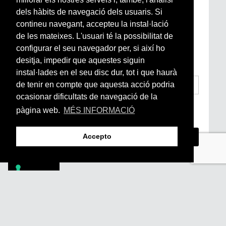
Newsletter setmanal
dels hàbits de navegació dels usuaris. Si
contineu navegant, accepteu la instal·lació
de les mateixes. L'usuari té la possibilitat de
Si vols estar al dia de l’actualitat del món
configurar el seu navegador per, si així ho
Arrels, la ràdio, els videos i el mercat
subscriu-te aquí
desitja, impedir que aquestes siguin
instal·lades en el seu disc dur, tot i que haurà
de tenir en compte que aquesta acció podria
ocasionar dificultats de navegació de la
He llegit i accepto la
Condicions Generals
pàgina web.
MÉS INFORMACIÓ
d’Accés i Ús i Política de Privacitat
*
Accepto
Footer
PÒDCASTS
DIY
DOCUMENTALS