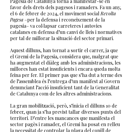
Pagesia de Catalunya torna a manifestar-se en
favor dels drets dels pagesos i ramaders. Fa un any,
el 6 de febrer de 2024, el moviment social
Revolta
Pagesa
–per la defensa i reconeixement de la
pagesia– va col·lapsar carreteres i autovies
catalanes en defensa d’un canvi de lleis i normatives
per tal de millorar la situació del sector primari.
Aquest dilluns, han tornat a sortir el carrer, ja que
el Gremi de la Pagesia, considera que, malgrat que
ha augmentat el diàleg amb les administracions, les
millores han estat insuficients i encara queda molta
feina per fer. El primer pas que s’ha dut a terme des
de l’assemblea és l’entrega d’un manifest al Govern
denunciant l’acció insuficient tant de la Generalitat
de Catalunya com de les altres administracions.
La gran mobilització, però, s’inicia el dilluns 10 de
febrer, quan ja s’ha previst tallar diversos punts del
territori. D’entre les mancances que manifesta el
sector pagès i ramader, el Gremi ha posat en relleu
la necessitat de controlar la plaga del conill de