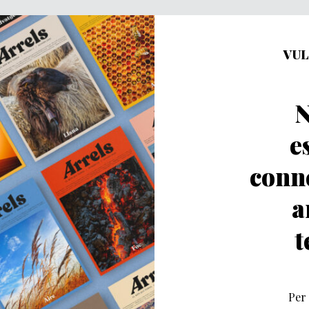
VUL
N
e
conn
a
t
Per 