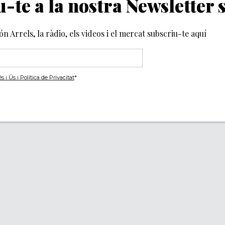
-te a la nostra Newsletter
món Arrels, la ràdio, els videos i el mercat subscriu-te aquí
i Ús i Política de Privacitat
*
Segueix-nos
ACITAT
IES