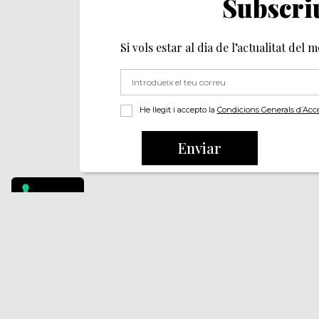
Subscriu
Si vols estar al dia de l’actualitat del 
He llegit i accepto la
Condicions Generals d’Accés 
Enviar
Footer
PÒDCASTS
QUI SOM
DIY
FAQS
DOCUMENTALS
CONTACTA
REVISTA
AVÍS LEGAL
SUBSCRIU-TE
POLÍTICA DE PRIV
POLÍTICA DE COOK