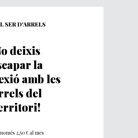
L SER D'ARRELS
o deixis
scapar la
exió amb les
rrels del
erritori!
només 2,50 € al mes