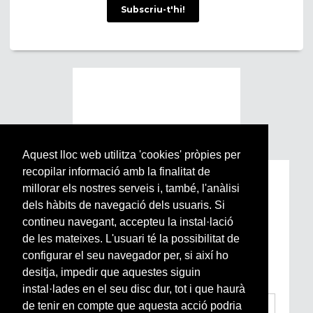
Subscriu-t'hi!
Aquest lloc web utilitza 'cookies' pròpies per
recopilar informació amb la finalitat de
Subscriu-te a la nostra
millorar els nostres serveis i, també, l'anàlisi
Newsletter setmanal
dels hàbits de navegació dels usuaris. Si
contineu navegant, accepteu la instal·lació
de les mateixes. L'usuari té la possibilitat de
Si vols estar al dia de l’actualitat del món
configurar el seu navegador per, si així ho
Arrels, la ràdio, els videos i el mercat
subscriu-te aquí
desitja, impedir que aquestes siguin
instal·lades en el seu disc dur, tot i que haurà
de tenir en compte que aquesta acció podria