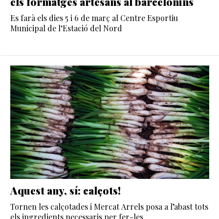
els formatges artesans al barcelonins
Es farà els dies 5 i 6 de març al Centre Esportiu
Municipal de l‘Estació del Nord
Aquest any, sí: calçots!
Tornen les calçotades i Mercat Arrels posa a l’abast tots
els ingredients necessaris per fer-les