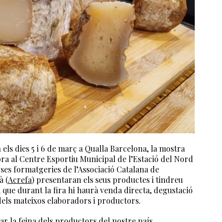
n els dies 5 i 6 de març a Qualla Barcelona, la mostra
ra al Centre Esportiu Municipal de l’Estació del Nord
erses formatgeries de l’Associació Catalana de
à (
Acrefa
) presentaran els seus productes i tindreu
a que durant la fira hi haurà venda directa, degustació
dels mateixos elaboradors i productors.
iar la feina dels productors del nostre país,