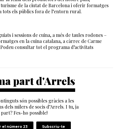
 turisme de la ciutat de Barcelona i oferir formatges
tots els públics fora de l’entorn rural.
guiats i sessions de cuina, a més de taules rodones –
formatges en la cuina catalana, a càrrec de Carme
 Podeu consultar tot el programa d’activitats
a part d'Arrels
ntinguts són possibles gràcies a les
s dels milers de socis d’Arrels. I tu, ja
part? Fes-ho possible!
 el número 23
Subscriu-te