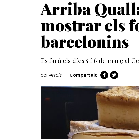
Arriba Quall
mostrar els f
barcelonins
Es farà els dies 5 i 6 de març al 
per
Arrels
Comparteix