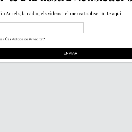
món Arrels, la ràdio, els videos i el mercat subscriu-te aquí
i Ús i Política de Privacitat
*
Segueix-nos
ACITAT
IES
NCIES