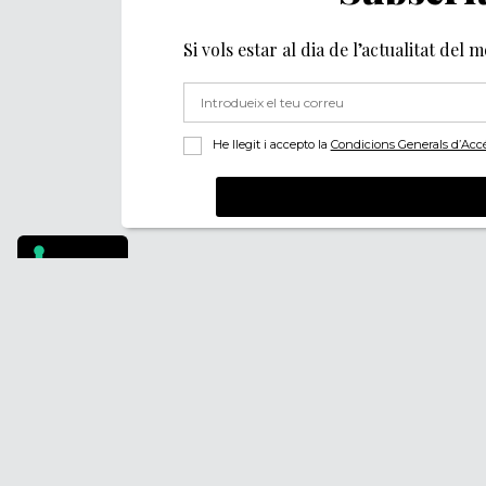
Si vols estar al dia de l’actualitat del 
He llegit i accepto la
Condicions Generals d’Accés 
Footer
PÒDCASTS
QUI SOM
DIY
FAQS
DOCUMENTALS
CONTACTA
REVISTA
AVÍS LEGAL
SUBSCRIU-TE
POLÍTICA DE PRIV
POLÍTICA DE COOK
POLÍTICA DE DENÚ