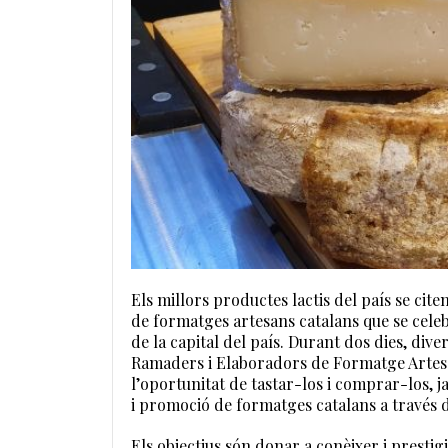
Els millors productes lactis del país se cite
de formatges artesans catalans que se celeb
de la capital del país. Durant dos dies, div
Ramaders i Elaboradors de Formatge Artes
l’oportunitat de tastar-los i comprar-los, j
i promoció de formatges catalans a través 
Els objectius són donar a conèixer i prestig