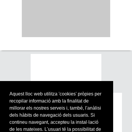
Aquest lloc web utilitza 'cookies' pròpies per
recopilar informació amb la finalitat de
Subscriu-te a la nostra
millorar els nostres serveis i, també, l'anàlisi
Newsletter setmanal
dels hàbits de navegació dels usuaris. Si
contineu navegant, accepteu la instal·lació
Si vols estar al dia de l’actualitat del món
de les mateixes. L'usuari té la possibilitat de