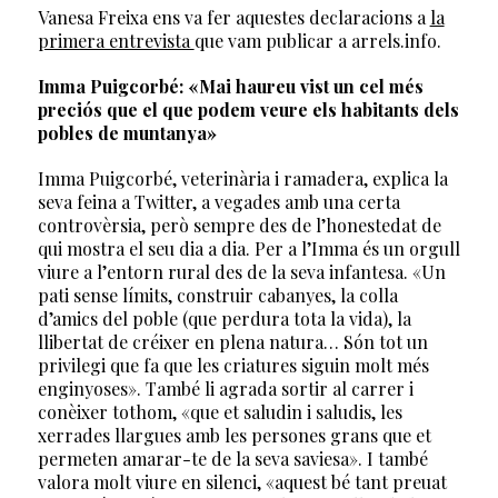
Vanesa Freixa ens va fer aquestes declaracions a
la
primera entrevista
que vam publicar a arrels.info.
Imma Puigcorbé: «Mai haureu vist un cel més
preciós que el que podem veure els habitants dels
pobles de muntanya»
Imma Puigcorbé, veterinària i ramadera, explica la
seva feina a Twitter, a vegades amb una certa
controvèrsia, però sempre des de l’honestedat de
qui mostra el seu dia a dia. Per a l’Imma és un orgull
viure a l’entorn rural des de la seva infantesa. «Un
pati sense límits, construir cabanyes, la colla
d’amics del poble (que perdura tota la vida), la
llibertat de créixer en plena natura… Són tot un
privilegi que fa que les criatures siguin molt més
enginyoses». També li agrada sortir al carrer i
conèixer tothom, «que et saludin i saludis, les
xerrades llargues amb les persones grans que et
permeten amarar-te de la seva saviesa». I també
valora molt viure en silenci, «aquest bé tant preuat