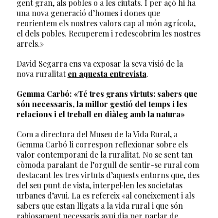
gent gran, als pobles o a les ciutats. I per açò hi ha
una nova generació d’homes i dones que
reorientem els nostres valors cap al món agrícola,
el dels pobles. Recuperem i redescobrim les nostres
arrels.»
David Segarra ens va exposar la seva visió de la
nova ruralitat
en aquesta entrevista
.
Gemma Carbó: «Té tres grans virtuts: sabers que
són necessaris, la millor gestió del temps i les
relacions i el treball en diàleg amb la natura»
Com a directora del Museu de la Vida Rural, a
Gemma Carbó li correspon reflexionar sobre els
valor contemporani de la ruralitat. No se sent tan
còmoda paralant de l’orgull de sentir-se rural com
destacant les tres virtuts d’aquests entorns que, des
del seu punt de vista, interpel·len les societatas
urbanes d’avui. La es refereix «al coneixement i als
sabers que estan lligats a la vida rural i que són
rabiosament necessaris avui dia per parlar de