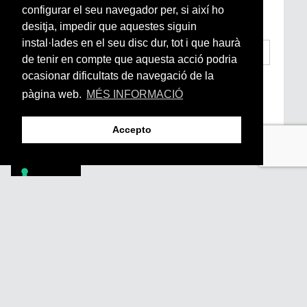
Arrels, la ràdio, els videos i el mercat
configurar el seu navegador per, si així ho
subscriu-te aquí
desitja, impedir que aquestes siguin
instal·lades en el seu disc dur, tot i que haurà
de tenir en compte que aquesta acció podria
ocasionar dificultats de navegació de la
He llegit i accepto la
Condicions Generals
d’Accés i Ús i Política de Privacitat
*
pàgina web.
MÉS INFORMACIÓ
Enviar
Accepto
Footer
PÒDCASTS
DIY
DOCUMENTALS
REVISTA
SUBSCRIU-TE