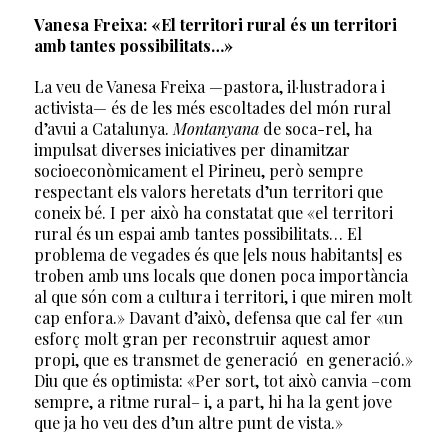
Vanesa Freixa: «El territori rural és un territori
amb tantes possibilitats…»
La veu de Vanesa Freixa —pastora, il·lustradora i
activista— és de les més escoltades del món rural
d’avui a Catalunya.
Montanyana
de soca-rel, ha
impulsat diverses iniciatives per dinamitzar
socioeconòmicament el Pirineu, però sempre
respectant els valors heretats d’un territori que
coneix bé. I per això ha constatat que «el territori
rural és un espai amb tantes possibilitats… El
problema de vegades és que [els nous habitants] es
troben amb uns locals que donen poca importància
al que són com a cultura i territori, i que miren molt
cap enfora.» Davant d’això, defensa que cal fer «un
esforç molt gran per reconstruir aquest amor
propi, que es transmet de generació en generació.»
Diu que és optimista: «Per sort, tot això canvia –com
sempre, a ritme rural– i, a part, hi ha la gent jove
que ja ho veu des d’un altre punt de vista.»