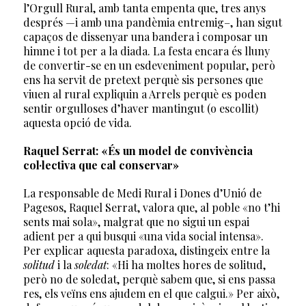
l’Orgull Rural, amb tanta empenta que, tres anys
després —i amb una pandèmia entremig–, han sigut
capaços de dissenyar una bandera i composar un
himne i tot per a la diada. La festa encara és lluny
de convertir-se en un esdeveniment popular, però
ens ha servit de pretext perquè sis persones que
viuen al rural expliquin a Arrels perquè es poden
sentir orgulloses d’haver mantingut (o escollit)
aquesta opció de vida.
Raquel Serrat: «És un model de convivència
col·lectiva que cal conservar»
La responsable de Medi Rural i Dones d’Unió de
Pagesos, Raquel Serrat, valora que, al poble «no t’hi
sents mai sola», malgrat que no sigui un espai
adient per a qui busqui «una vida social intensa».
Per explicar aquesta paradoxa, distingeix entre la
solitud
i la
soledat
: «Hi ha moltes hores de solitud,
però no de soledat, perquè sabem que, si ens passa
res, els veïns ens ajudem en el que calgui.» Per això,