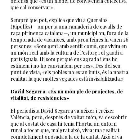
defensa que «és un model de convivència col·lectiva
que cal conservar»
Sempre que pot, explica que viu a Queralbs
(Ripollès) —on porta una ramaderia de cavalls de
raça pirinenca catalana—, un municipi on, fora de la
temporada de vacances, amb prou feines hi viuen 26
persones: «Som gent amb sentit comú, que vivim en
un món real amb la cultura de l’esforç i el gaudi a
parts iguals. Hi som perquè ens agrada i ens ho
estimem i no ho canviaríem per res». Des del seu
punt de vista, «els pobles no estan buits, és la nostra
realitat la que
moltes vegades està invisibilitzada.»
David Segarra:
«És un món ple de projectes, de
vitalitat, de resistències»
El periodista David Segarra va néixer i créixer
València, però, després de voltar món, va descobrir
que al costat de casa hi tenia l’horta, un entorn
rural a tocar que, malgrat això, vivia una realitat
completament oposada a la de la ciutat. Això el va