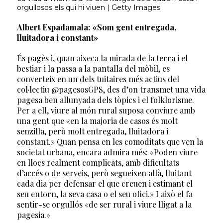
orgullosos els qui hi viuen | Getty Images
Albert Espadamala: «Som gent entregada,
lluitadora i constant»
És pagès i, quan aixeca la mirada de la terra i el
bestiar i la passa a la pantalla del mòbil, es
converteix en un dels tuitaires més actius del
col·lectiu @pagesosGPS, des d’on transmet una vida
pagesa ben allunyada dels tòpics i el folklorisme.
Per a ell, viure al món rural suposa conviure amb
una gent que «en la majoria de casos és molt
senzilla, però molt entregada, lluitadora i
constant.» Quan pensa en les comoditats que ven la
societat urbana, encara admira més: «Poden viure
en llocs realment complicats, amb dificultats
d’accés o de serveis, però segueixen allà, lluitant
cada dia per defensar el que creuen i estimant el
seu entorn, la seva casa o el seu ofici.» I això el fa
sentir-se orgullós «de ser rural i viure lligat a la
pagesia.»