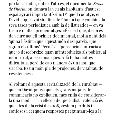
portar a rodar, entre d’altres, el documental
Savis
de l’horta
, on donava la veu als habitants d’aquest
espai agrari importantíssim. D’aquell rodatge, en
David —que avui viu dins de l’horta i que combina la
seva tasca periodística amb la de llaurador— en va
treure molts aprenentatges: «És cert que, després
de veure aquell primer documental, molta gent deia
‘quina llàstima que aquest món desapareix, que
siguin els últims’. Però és la percepció contrària a la
que jo descobreixo quan m’introdueixo als pobles, al
món rural, a les comarques. Allà hi ha moltes
dificultats, però de cap manera és un món que
s’acaba. És un món ple de projectes, de vitalitat, de
resistències.»
Al voltant d’aquesta revitalització de la ruralitat —
que en David pensa que els grans mitjans de
comunicació no expliquen, més enllà de considerar-
la una moda— la reflexió del periodista valencià és
que, des de la crisi de 2008, «estem perduts i
confosos i cerquem respostes preguntant-les a la