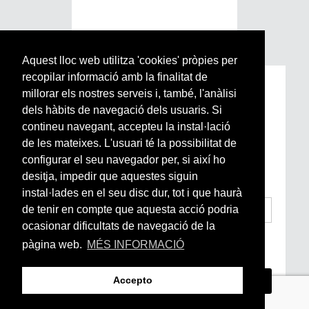
Aquest lloc web utilitza 'cookies' pròpies per
recopilar informació amb la finalitat de
Subscriu-te a la nostra
millorar els nostres serveis i, també, l'anàlisi
Newsletter setmanal
dels hàbits de navegació dels usuaris. Si
contineu navegant, accepteu la instal·lació
de les mateixes. L'usuari té la possibilitat de
Si vols estar al dia de l’actualitat del món
configurar el seu navegador per, si així ho
Arrels, la ràdio, els videos i el mercat
subscriu-te aquí
desitja, impedir que aquestes siguin
instal·lades en el seu disc dur, tot i que haurà
de tenir en compte que aquesta acció podria
ocasionar dificultats de navegació de la
He llegit i accepto la
Condicions Generals
pàgina web.
MÉS INFORMACIÓ
d’Accés i Ús i Política de Privacitat
*
Accepto