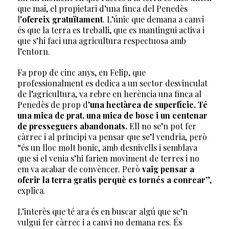
que mai, el propietari d’una finca del Penedès
l’
ofereix gratuïtament
. L’únic que demana a canvi
és que la terra es treballi, que es mantingui activa i
que s’hi faci una agricultura respectuosa amb
l’entorn.
Fa prop de cinc anys, en Felip, que
professionalment es dedica a un sector desvinculat
de l’agricultura, va rebre en herència una finca al
Penedès de prop d’
una hectàrea de superfície. Té
una mica de prat, una mica de bosc i un centenar
de presseguers abandonats.
Ell no se’n pot fer
càrrec i al principi va pensar que se’l vendria, però
“és un lloc molt bonic, amb desnivells i semblava
que si el venia s’hi farien moviment de terres i no
em va acabar de convèncer. Però
vaig pensar a
oferir la terra gratis perquè es tornés a conrear
”,
explica.
L’interès que té ara és en buscar algú que se’n
vulgui fer càrrec i a canvi no demana res. És