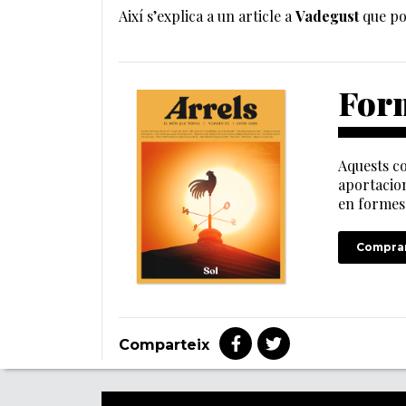
Així s’explica a un article a
Vadegust
que po
Form
Aquests co
aportacion
en formes 
Comprar
Comparteix