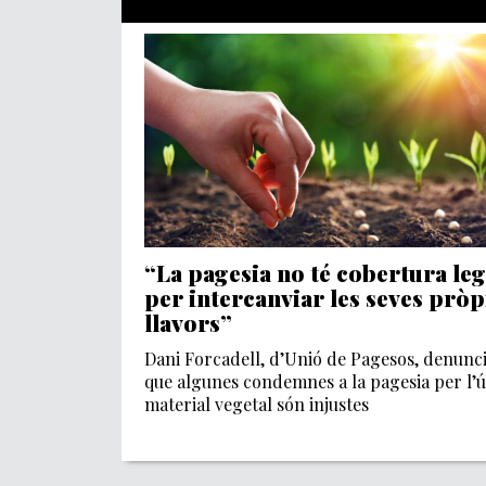
“La pagesia no té cobertura leg
per intercanviar les seves pròp
llavors”
Dani Forcadell, d’Unió de Pagesos, denuncia
que algunes condemnes a la pagesia per l’ú
material vegetal són injustes