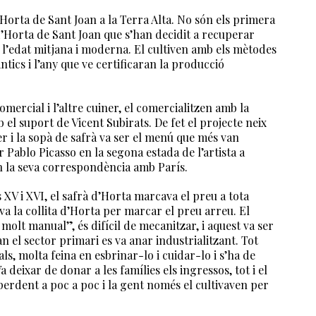
orta de Sant Joan a la Terra Alta. No són els primera
d’Horta de Sant Joan que s’han decidit a recuperar
 l’edat mitjana i moderna. El cultiven amb els mètodes
tics i l’any que ve certificaran la producció
comercial i l’altre cuiner, el comercialitzen amb la
l suport de Vicent Subirats. De fet el projecte neix
 i la sopà de safrà va ser el menú que més van
r Pablo Picasso en la segona estada de l’artista a
en la seva correspondència amb París.
XV i XVI, el safrà d’Horta marcava el preu a tota
va la collita d’Horta per marcar el preu arreu. El
molt manual”, és difícil de mecanitzar, i aquest va ser
 el sector primari es va anar industrialitzant. Tot
ls, molta feina en esbrinar-lo i cuidar-lo i s’ha de
 deixar de donar a les famílies els ingressos, tot i el
perdent a poc a poc i la gent només el cultivaven per