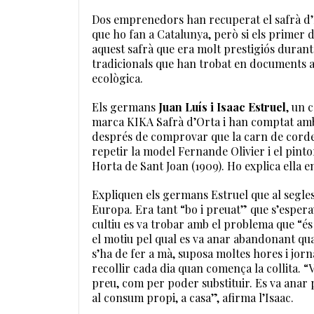
Dos emprenedors han recuperat el safrà d’H
que ho fan a Catalunya, però si els primer 
aquest safrà que era molt prestigiós durant
tradicionals que han trobat en documents an
ecològica.
Els germans
Juan Luís i Isaac Estruel
, un 
marca KIKA Safrà d’Orta i han comptat amb e
després de comprovar que la carn de corder
repetir la model Fernande Olivier i el pinto
Horta de Sant Joan (1909). Ho explica ella 
Expliquen els germans Estruel que al segles 
Europa. Era tant “bo i preuat” que s’espera
cultiu es va trobar amb el problema que “és 
el motiu pel qual es va anar abandonant quan
s’ha de fer a mà, suposa moltes hores i jorna
recollir cada dia quan comença la collita. “Va
preu, com per poder substituir. Es va anar 
al consum propi, a casa”, afirma l’Isaac.