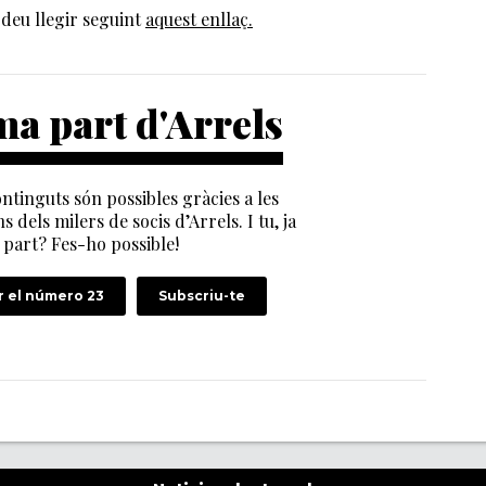
deu llegir seguint
aquest enllaç.
a part d'Arrels
ntinguts són possibles gràcies a les
s dels milers de socis d’Arrels. I tu, ja
part? Fes-ho possible!
 el número 23
Subscriu-te