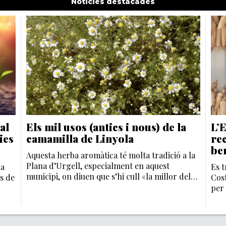
Noticies destacades
al
Els mil usos (antics i nous) de la
L’
ies
camamilla de Linyola
re
be
Aquesta herba aromàtica té molta tradició a la
Plana d’Urgell, especialment en aquest
Es t
municipi, on diuen que s’hi cull «la millor del
s de
Cost
món»
per 