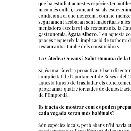
que ha estudiat aquestes espècies termòfiles
mica més enllà i, avançant-se als esdevenim
condiciona el que mengem i com ho mengem 
segurament acabaran sent majoritaris a les n
menjadors escolars i als restaurants, la C
gastronomia,
Àgata Albero
. I en aquesta c
procés requereix la implicació de tothom: de
restaurants i també dels consumidors.
La Càtedra Oceans i Salut Humana de la U
Sí, és una càtedra proactiva. El seu director
complicitat de l’ajuntament de Roses i del 
aquesta funció de traslladar els coneixements
programar quatre jornades de demostracio
de l’Empordà.
Es tracta de mostrar com es poden prepar
cada vegada seran més habituals?
Són espècies locals, però abans n’hi havia en