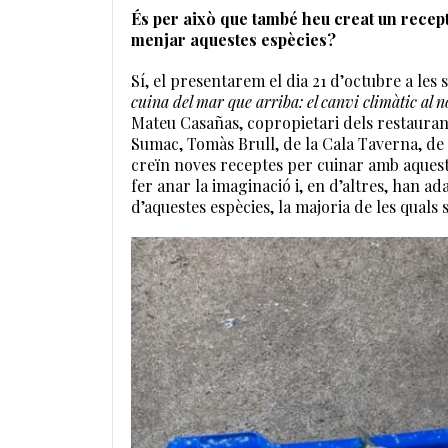
És per això que també heu creat un recepta
menjar aquestes espècies?
Sí, el presentarem el dia 21 d’octubre a les s
cuina del mar que arriba: el canvi climàtic al n
Mateu Casañas, copropietari dels restaurant
Sumac, Tomàs Brull, de la Cala Taverna, de 
creïn noves receptes per cuinar amb aques
fer anar la imaginació i, en d’altres, han ad
d’aquestes espècies, la majoria de les quals