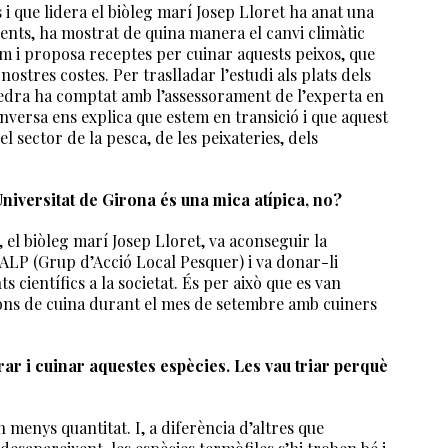
 i que lidera el biòleg marí Josep Lloret ha anat una
ents, ha mostrat de quina manera el canvi climàtic
i proposa receptes per cuinar aquests peixos, que
ostres costes. Per traslladar l’estudi als plats dels
àtedra ha comptat amb l’assessorament de l’experta en
onversa ens explica que estem en transició i que aquest
l sector de la pesca, de les peixateries, dels
niversitat de Girona és una mica atípica, no?
, el biòleg marí Josep Lloret, va aconseguir la
GALP (Grup d’Acció Local Pesquer) i va donar-li
 científics a la societat. És per això que es van
ns de cuina durant el mes de setembre amb cuiners
ar i cuinar aquestes espècies. Les vau triar perquè
 menys quantitat. I, a diferència d’altres que