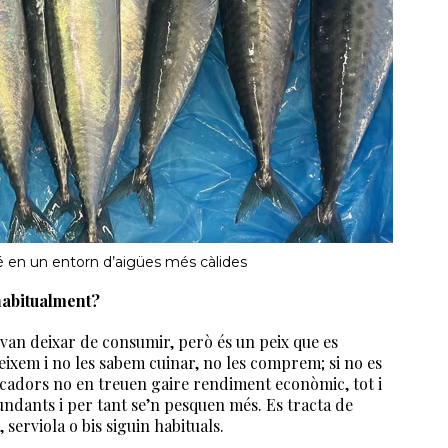
bé en un entorn d’aigües més càlides
habitualment?
 van deixar de consumir, però és un peix que es
neixem i no les sabem cuinar, no les comprem; si no es
pescadors no en treuen gaire rendiment econòmic, tot i
ndants i per tant se’n pesquen més. Es tracta de
serviola o bis siguin habituals.