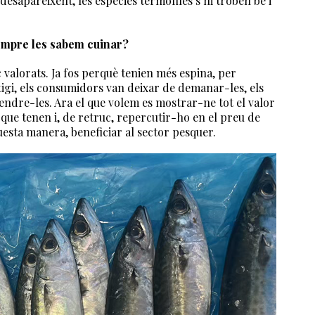
esapareixent, les espècies termòfiles s’hi troben bé i
sempre les sabem cuinar?
alorats. Ja fos perquè tenien més espina, per
igi, els consumidors van deixar de demanar-les, els
vendre-les. Ara el que volem es mostrar-ne tot el valor
 que tenen i, de retruc, repercutir-ho en el preu de
aquesta manera, beneficiar al sector pesquer.