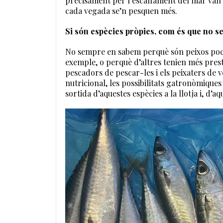
precisament per l’escalfament del mar van d
cada vegada se’n pesquen més.
Si són espècies pròpies, com és que no 
No sempre en sabem perquè són peixos poc v
exemple, o perquè d’altres tenien més prest
pescadors de pescar-les i els peixaters de 
nutricional, les possibilitats gatronòmiques
sortida d’aquestes espècies a la llotja i, d’