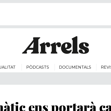
UALITAT
PÒDCASTS
DOCUMENTALS
REVI
màtic ens portarà c