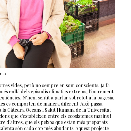
mia
stres vides, però no sempre en som conscients. Ja fa
més enllà dels episodis climàtics extrems, l’increment
qüències. N’hem sentit a parlar sobretot a la pagesia,
antes es comporten de manera diferent. Això passa
a la Càtedra Oceans i Salut Humana de la Universitat
cions que s’estableixen entre els ecosistemes marins i
tre d’altres, que els peixos que estan més preparats
 calenta són cada cop més abudants. Aquest projecte