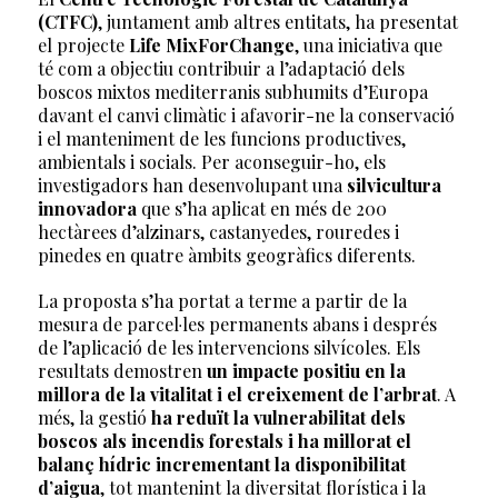
(CTFC)
, juntament amb altres entitats, ha presentat
el projecte
Life MixForChange
, una iniciativa que
té com a objectiu contribuir a l’adaptació dels
boscos mixtos mediterranis subhumits d’Europa
davant el canvi climàtic i afavorir-ne la conservació
i el manteniment de les funcions productives,
ambientals i socials. Per aconseguir-ho, els
investigadors han desenvolupant una
silvicultura
innovadora
que s’ha aplicat en més de 200
hectàrees d’alzinars, castanyedes, rouredes i
pinedes en quatre àmbits geogràfics diferents.
La proposta s’ha portat a terme a partir de la
mesura de parcel·les permanents abans i després
de l’aplicació de les intervencions silvícoles. Els
resultats demostren
un impacte positiu en la
millora de la vitalitat i el creixement de l’arbrat
. A
més, la gestió
ha reduït la vulnerabilitat dels
boscos als incendis forestals i ha millorat el
balanç hídric incrementant la disponibilitat
d’aigua
, tot mantenint la diversitat florística i la