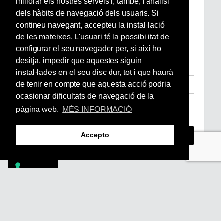
millorar els nostres serveis i, també, l'anàlisi
Newsletter setmanal
dels hàbits de navegació dels usuaris. Si
contineu navegant, accepteu la instal·lació
de les mateixes. L'usuari té la possibilitat de
Si vols estar al dia de l’actualitat del món
configurar el seu navegador per, si així ho
Arrels, la ràdio, els videos i el mercat
subscriu-te aquí
desitja, impedir que aquestes siguin
instal·lades en el seu disc dur, tot i que haurà
de tenir en compte que aquesta acció podria
ocasionar dificultats de navegació de la
He llegit i accepto la
Condicions Generals
pàgina web.
MÉS INFORMACIÓ
d’Accés i Ús i Política de Privacitat
*
Accepto
Footer
PÒDCASTS
DIY
DOCUMENTALS