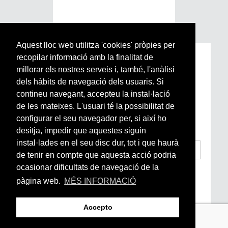
Aquest lloc web utilitza 'cookies' pròpies per
recopilar informació amb la finalitat de
Subscriu-te a la nostra
millorar els nostres serveis i, també, l'anàlisi
Newsletter setmanal
dels hàbits de navegació dels usuaris. Si
contineu navegant, accepteu la instal·lació
Si vols estar al dia de l’actualitat del món
de les mateixes. L'usuari té la possibilitat de
Arrels, la ràdio, els videos i el mercat
configurar el seu navegador per, si així ho
subscriu-te aquí
desitja, impedir que aquestes siguin
instal·lades en el seu disc dur, tot i que haurà
de tenir en compte que aquesta acció podria
ocasionar dificultats de navegació de la
He llegit i accepto la
Condicions Generals
d’Accés i Ús i Política de Privacitat
*
pàgina web.
MÉS INFORMACIÓ
Enviar
Accepto