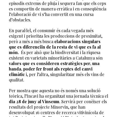
episodis extrems de pluja i sequera fan que els ceps
es comportin de manera erràtica i en conseqüència
l’elaboració de vi s’ha convertit en una cursa
d’obstacles.
En paral·lel, el consumir és cada vegada més
exigent i prioritza les produccions de proximitat,
però a més a més busca
elaboracions singulars
que es diferenciïn de la resta de vi que es fa al
món.
És per això que la biodiversitat i la riquesa
existent en varietats minoritàries a Catalunya són
valors que es consideren estratègics per, una
banda, poder fer front als reptes del canvi
climàtic
i, per l’altra, singularitzar més els vins de
qualitat.
Per mostra que aquesta no és només una solució
teòrica, l’Incavi ha organitzat una jornada tècnica el
dia 28 de juny al Vinseum
. Servirà per conèixer els
resultats del projecte Minorvin, que han
desenvolupat 16 centres de recerca vitivinícola de