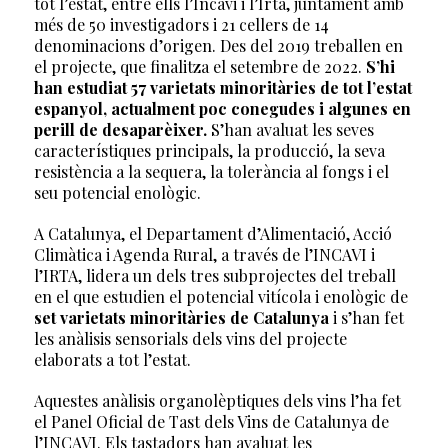
tot l’estat, entre ells l’Incavi i l’Irta, juntament amb
més de 50 investigadors i 21 cellers de 14
denominacions d’origen. Des del 2019 treballen en
el projecte, que finalitza el setembre de 2022.
S’hi
han estudiat 57 varietats minoritàries de tot l’estat
espanyol, actualment poc conegudes i algunes en
perill de desaparèixer.
S’han avaluat les seves
característiques principals, la producció, la seva
resistència a la sequera, la tolerància al fongs i el
seu potencial enològic.
A Catalunya, el Departament d’Alimentació, Acció
Climàtica i Agenda Rural, a través de l’INCAVI i
l’IRTA, lidera un dels tres subprojectes del treball
en el que estudien el potencial vitícola i enològic de
set varietats minoritàries de Catalunya
i s’han fet
les anàlisis sensorials dels vins del projecte
elaborats a tot l’estat.
Aquestes anàlisis organolèptiques dels vins l’ha fet
el Panel Oficial de Tast dels Vins de Catalunya de
l’INCAVI. Els tastadors han avaluat les