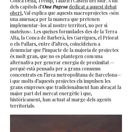
Conca Dellà, Tremp, Talarn i Castell del Mur. A un
dels capítols d’
Ona Pagesa
dedicat a aquest debat
obert
, Val explica que aquests macroprojectes «són
una amenaça per la manera que pretenen
implementar-los al nostre territori, no per si
mateixos». Les queixes formulades des de la Terra
Alta, la Conca de Barberà, les Garrigues, el Priorat
o els Pallars, entre d’altres, coincideixen a
denunciar que l’impacte de la majoria de projectes
és molt gran, que no es plantegen com una
alternativa per generar energia de proximitat —
perquè està pensada per a grans consums
concentrats en l’àrea metropolitana de Barcelona—
i que molts d’aquests projectes els impulsen les
grans empreses que tradicionalment han abraçat la
major part del mercat energètic i que,
històricament, han actuat al marge dels agents
territorials.