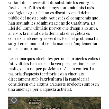
voltant de la necessitat de substituir les energies
fòssils per d’altres de menys contaminants i més
ecològiques gairebé no es discuteix en el debat
públic del nostre país. Aquest és el compromís que
han assumit les administracions de Catalunya. La
Llei del Canvi Climàtic preveu que d’aquí a 10 anys,
al 2030, la meitat de la demanda energètica es
cobreixi amb energies verdes. Però el problema ha
sorgit en el moment i en la manera d’implementar
aquest compromís.
Les comarques afectades per nous projectes eòlics i
fotovoltaics han aixecat la veu per qüestionar-ne
molts, quan no per posicionar-s’hi en contra. La
majoria d’aquests territoris estan vinculats
directament amb l’agricultura i la ramaderia i
consideren que alguns d’aquests projectes suposen
una amenaça per a aquesta activitat.