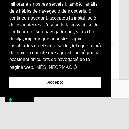
millorar els nostres serveis i, també, l'anàlisi
Newsletter setmanal
dels hàbits de navegació dels usuaris. Si
contineu navegant, accepteu la instal·lació
Si vols estar al dia de l’actualitat del món
de les mateixes. L'usuari té la possibilitat de
Arrels, la ràdio, els videos i el mercat
configurar el seu navegador per, si així ho
subscriu-te aquí
desitja, impedir que aquestes siguin
instal·lades en el seu disc dur, tot i que haurà
de tenir en compte que aquesta acció podria
ocasionar dificultats de navegació de la
He llegit i accepto la
Condicions Generals
d’Accés i Ús i Política de Privacitat
*
pàgina web.
MÉS INFORMACIÓ
Enviar
Accepto
Footer
PÒDCASTS
DIY