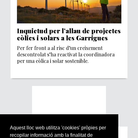
Inquietud per l’allau de projectes
eòlics i solars a les Garrigues
Per fer front a al risc d’un creixement
descontrolat s’ha reactivat la coordinadora
per una eòlica i solar sostenible.
Aquest lloc web utilitza 'cookies' pròpies per
recopilar informació amb la finalitat de
Subscriu-te a la nostra