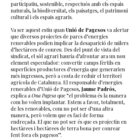
participatiu, sostenible, respectuós amb els espais
naturals, la biodiversitat, els paisatges, el patrimoni
cultural i els espais agraris.
Va ser aquest estiu quan
Unió de Pagesos
va alertar
que diversos projectes de parcs d’energies
renovables podien implicar la desaparició de milers
d’hectàrees de conreu. Des del punt de vista del
sindicat, el sòl agrari hauria d’afrontar ara un nou
element especulador: convertir camps fèrtils en
superfícies productores d’energia que generarien
més ingressos, però a costa de reduir el territori
agrícola de Catalunya. El responsable d’energies
renovables d’Unió de Pagesos,
Jaume Padrós
,
explica a
Ona Pagesa
que “el problema és la manera
com ho volen implantar. Estem a favor, totalment,
de les renovables, com no pot ser d’una altra
manera, però volem que es faci de forma
endreçada. El que no pot ser és que es projectin en
hectàrees i hectàrees de terra bona per conrear
fent fora els pagesos”.