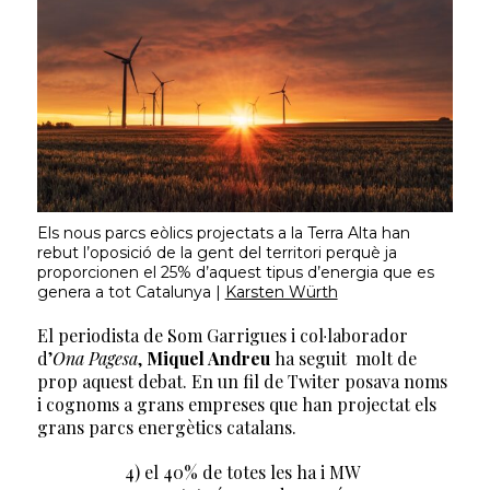
Els nous parcs eòlics projectats a la Terra Alta han
rebut l’oposició de la gent del territori perquè ja
proporcionen el 25% d’aquest tipus d’energia que es
genera a tot Catalunya |
Karsten Würth
El periodista de Som Garrigues i col·laborador
d’
Ona Pagesa
,
Miquel Andreu
ha seguit molt de
prop aquest debat. En un fil de Twiter posava noms
i cognoms a grans empreses que han projectat els
grans parcs energètics catalans.
4) el 40% de totes les ha i MW