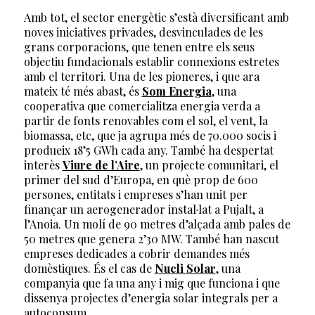
Amb tot, el sector energètic s’està diversificant amb
noves iniciatives privades, desvinculades de les
grans corporacions, que tenen entre els seus
objectiu fundacionals establir connexions estretes
amb el territori. Una de les pioneres, i que ara
mateix té més abast, és
Som Energia
, una
cooperativa que comercialitza energia verda a
partir de fonts renovables com el sol, el vent, la
biomassa, etc, que ja agrupa més de 70.000 socis i
produeix 18’5 GWh cada any. També ha despertat
interès
Viure de l’Aire
, un projecte comunitari, el
primer del sud d’Europa, en què prop de 600
persones, entitats i empreses s’han unit per
finançar un aerogenerador instal·lat a Pujalt, a
l’Anoia. Un molí de 90 metres d’alçada amb pales de
50 metres que genera 2’30 MW. També han nascut
empreses dedicades a cobrir demandes més
domèstiques. És el cas de
Nucli Solar
, una
companyia que fa una any i mig que funciona i que
dissenya projectes d’energia solar integrals per a
autoconsum.