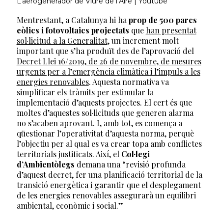
L’aerogenerador de Viure de l’Aire | Youtube
Mentrestant, a Catalunya hi ha
prop de 500 parcs
eòlics i fotovoltaics projectats
que
han presentat
sol·licitud a la Generalitat
, un increment molt
important que s’ha produït des de l’aprovació del
Decret Llei 16/2019, de 26 de novembre, de mesures
urgents per a l’emergència climàtica i l’impuls a les
energies renovables
. Aquesta normativa va
simplificar els tràmits per estimular la
implementació d’aquests projectes. El cert és que
moltes d’aquestes sol·licituds que generen alarma
no s’acaben aprovant. I, amb tot, es comença a
qüestionar l’operativitat d’aquesta norma, perquè
l’objectiu per al qual es va crear topa amb conflictes
territorials justificats. Així, el
Col·legi
d’Ambientòlegs
demana una “revisió profunda
d’aquest decret, fer una planificació territorial de la
transició energètica i garantir que el desplegament
de les energies renovables assegurarà un equilibri
ambiental, econòmic i social.”