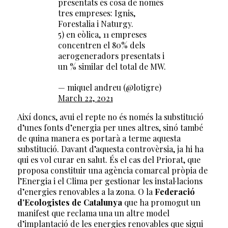
presentats és cosa de només
tres empreses: Ignis,
Forestalia i Naturgy.
5) en eòlica, 11 empreses
concentren el 80% dels
aerogeneradors presentats i
un % similar del total de MW.
— miquel andreu (@lotigre)
March 22, 2021
Així doncs, avui el repte no és només la substitució
d’unes fonts d’energia per unes altres, sinó també
de quina manera es portarà a terme aquesta
substitució. Davant d’aquesta controvèrsia, ja hi ha
qui es vol curar en salut. És el cas del Priorat, que
proposa constituir una agència comarcal pròpia de
l’Energia i el Clima per gestionar les instal·lacions
d’energies renovables a la zona. O la
Federació
d’Ecologistes de Catalunya
que ha promogut un
manifest que reclama una un altre model
d’implantació de les energies renovables que sigui