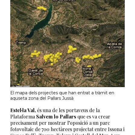
El mapa dels projectes que han entrat a tràmit en
aquseta zona del Pallars Jussà
Estel·la Val,
és una de les portaveus de la
Plataforma
Salvem lo Pallars
que es va crear
precisament per mostrar l’oposició a un parc
fotovoltaic de 700 hectàrees projectat entre Issona i