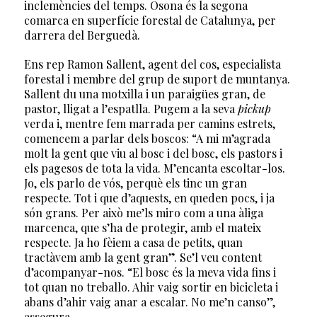
inclemències del temps. Osona és la segona
comarca en superfície forestal de Catalunya, per
darrera del Berguedà.
Ens rep Ramon Sallent, agent del cos, especialista
forestal i membre del grup de suport de muntanya.
Sallent du una motxilla i un paraigües gran, de
pastor, lligat a l’espatlla. Pugem a la seva
pickup
verda i, mentre fem marrada per camins estrets,
comencem a parlar dels boscos: “A mi m’agrada
molt la gent que viu al bosc i del bosc, els pastors i
els pagesos de tota la vida. M’encanta escoltar-los.
Jo, els parlo de vós, perquè els tinc un gran
respecte. Tot i que d’aquests, en queden pocs, i ja
són grans. Per això me’ls miro com a una àliga
marcenca, que s’ha de protegir, amb el mateix
respecte. Ja ho fèiem a casa de petits, quan
tractàvem amb la gent gran”. Se’l veu content
d’acompanyar-nos. “El bosc és la meva vida fins i
tot quan no treballo. Ahir vaig sortir en bicicleta i
abans d’ahir vaig anar a escalar. No me’n canso”,
assegura.