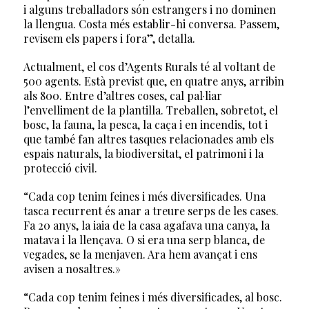
i alguns treballadors són estrangers i no dominen
la llengua. Costa més establir-hi conversa. Passem,
revisem els papers i fora”, detalla.
Actualment, el cos d’Agents Rurals té al voltant de
500 agents. Està previst que, en quatre anys, arribin
als 800. Entre d’altres coses, cal pal·liar
l’envelliment de la plantilla. Treballen, sobretot, el
bosc, la fauna, la pesca, la caça i en incendis, tot i
que també fan altres tasques relacionades amb els
espais naturals, la biodiversitat, el patrimoni i la
protecció civil.
“Cada cop tenim feines i més diversificades. Una
tasca recurrent és anar a treure serps de les cases.
Fa 20 anys, la iaia de la casa agafava una canya, la
matava i la llençava. O si era una serp blanca, de
vegades, se la menjaven. Ara hem avançat i ens
avisen a nosaltres.»
“Cada cop tenim feines i més diversificades, al bosc.