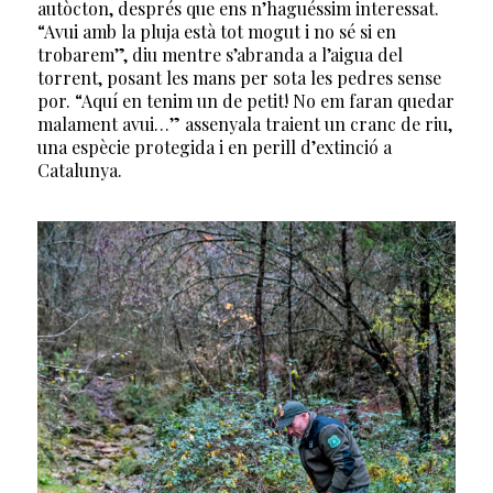
autòcton, després que ens n’haguéssim interessat.
“Avui amb la pluja està tot mogut i no sé si en
trobarem”, diu mentre s’abranda a l’aigua del
torrent, posant les mans per sota les pedres sense
por. “Aquí en tenim un de petit! No em faran quedar
malament avui…” assenyala traient un cranc de riu,
una espècie protegida i en perill d’extinció a
Catalunya.