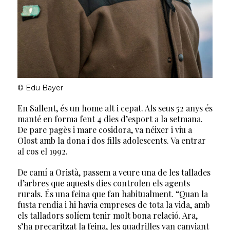
© Edu Bayer
En Sallent, és un home alt i cepat. Als seus 52 anys és
manté en forma fent 4 dies d’esport a la setmana.
De pare pagès i mare cosidora, va néixer i viu a
Olost amb la dona i dos fills adolescents. Va entrar
al cos el 1992.
De camí a Oristà, passem a veure una de les tallades
d’arbres que aquests dies controlen els agents
rurals. És una feina que fan habitualment. “Quan la
fusta rendia i hi havia empreses de tota la vida, amb
els talladors solíem tenir molt bona relació. Ara,
s’ha precaritzat la feina, les quadrilles van canviant