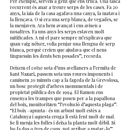
Per exemple, serveis a gent que ens truca. Una tasca
recurrent és anar a treure serps de les cases. Fa 20
anys, la iaia de la casa agafava una canya, la matava i
la llençava. O si era una serp blanca, de vegades, se
la menjaven. Ara hem avançat i ens avisen a
nosaltres. Fa uns anys les serps estaven molt
mitificades. A mi el pare sempre m’explicava que
quan vaig néixer, volia penjar una llengua de serp
blanca, perquè creien que ajudava que el nens
tinguessin les dents ben posades”, recorda.
Deixem el cotxe sota d’uns avellaners a l’ermita de
Sant Nazari, passem sota uns roures imponents i
caminem 20 minuts cap a la fageda de la Grevolosa,
un bosc protegit d’arbres monumentals i de
propietat pública des de 1994. El Ramon ens
ensenya les trampes que posen per a la papallona
del boix, monitoritzen “l’evolució d’aquesta plaga”.
“El boix –apunta– és un arbust molt estès a
Catalunya i aquesta eruga li està fent molt de mal.
Se li menja les fulles i deixa la planta molt dèbil. Si
ho fa dos o tres de cops, pot arribar a matar-lo”.