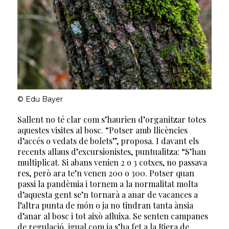
© Edu Bayer
Sallent no té clar com s’haurien d’organitzar totes
aquestes visites al bosc. “Potser amb llicències
d’accés o vedats de bolets”, proposa. I davant els
recents allaus d’excursionistes, puntualitza: “S’han
multiplicat. Si abans venien 2 o 3 cotxes, no passava
res, però ara te’n venen 200 o 300. Potser quan
passi la pandèmia i tornem a la normalitat molta
d’aquesta gent se’n tornarà a anar de vacances a
l’altra punta de món o ja no tindran tanta ànsia
d’anar al bosc i tot això afluixa. Se senten campanes
de regulació, igual com ja s’ha fet a la Riera de