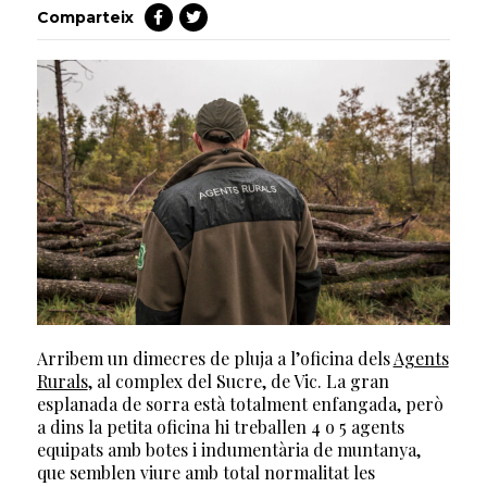
Comparteix
Arribem un dimecres de pluja a l’oficina dels
Agents
Rurals
, al complex del Sucre, de Vic. La gran
esplanada de sorra està totalment enfangada, però
a dins la petita oficina hi treballen 4 o 5 agents
equipats amb botes i indumentària de muntanya,
que semblen viure amb total normalitat les