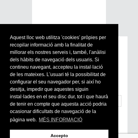
Aquest lloc web utilitza 'cookies' pròpies per
recopilar informació amb la finalitat de
Subscriu-te a la nostra
millorar els nostres serveis i, també, l'anàlisi
Newsletter setmanal
dels hàbits de navegació dels usuaris. Si
contineu navegant, accepteu la instal·lació
Si vols estar al dia de l’actualitat del món
de les mateixes. L'usuari té la possibilitat de
Arrels, la ràdio, els videos i el mercat
configurar el seu navegador per, si així ho
subscriu-te aquí
desitja, impedir que aquestes siguin
instal·lades en el seu disc dur, tot i que haurà
de tenir en compte que aquesta acció podria
ocasionar dificultats de navegació de la
He llegit i accepto la
Condicions Generals
d’Accés i Ús i Política de Privacitat
*
pàgina web.
MÉS INFORMACIÓ
Enviar
Accepto