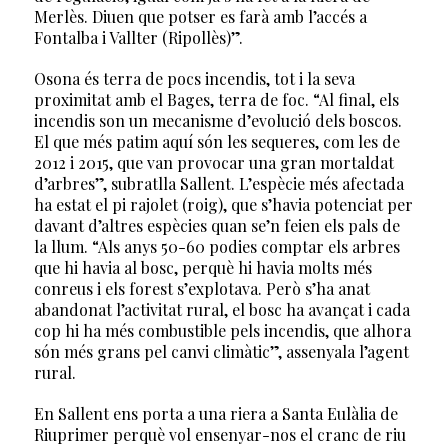
Merlès. Diuen que potser es farà amb l’accés a
Fontalba i Vallter (Ripollès)”.
Osona és terra de pocs incendis, tot i la seva
proximitat amb el Bages, terra de foc. “Al final, els
incendis son un mecanisme d’evolució dels boscos.
El que més patim aquí són les sequeres, com les de
2012 i 2015, que van provocar una gran mortaldat
d’arbres”, subratlla Sallent. L’espècie més afectada
ha estat el pi rajolet (roig), que s’havia potenciat per
davant d’altres espècies quan se’n feien els pals de
la llum. “Als anys 50-60 podies comptar els arbres
que hi havia al bosc, perquè hi havia molts més
conreus i els forest s’explotava. Però s’ha anat
abandonat l’activitat rural, el bosc ha avançat i cada
cop hi ha més combustible pels incendis, que alhora
són més grans pel canvi climàtic”, assenyala l’agent
rural.
En Sallent ens porta a una riera a Santa Eulàlia de
Riuprimer perquè vol ensenyar-nos el cranc de riu