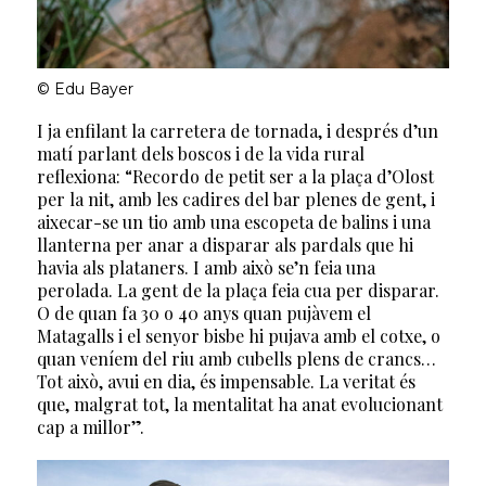
© Edu Bayer
I ja enfilant la carretera de tornada, i després d’un
matí parlant dels boscos i de la vida rural
reflexiona: “Recordo de petit ser a la plaça d’Olost
per la nit, amb les cadires del bar plenes de gent, i
aixecar-se un tio amb una escopeta de balins i una
llanterna per anar a disparar als pardals que hi
havia als plataners. I amb això se’n feia una
perolada. La gent de la plaça feia cua per disparar.
O de quan fa 30 o 40 anys quan pujàvem el
Matagalls i el senyor bisbe hi pujava amb el cotxe, o
quan veníem del riu amb cubells plens de crancs…
Tot això, avui en dia, és impensable. La veritat és
que, malgrat tot, la mentalitat ha anat evolucionant
cap a millor”.