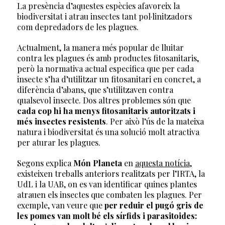
La presència d’aquestes espècies afavoreix la
biodiversitat i atrau insectes tant pol·linitzadors
com depredadors de les plagues.
Actualment, la manera més popular de lluitar
contra les plagues és amb productes fitosanitaris,
però la normativa actual especifica que per cada
insecte s’ha d’utilitzar un fitosanitari en concret, a
diferència d’abans, que s’utilitzaven contra
qualsevol insecte. Dos altres problemes són que
cada cop hi ha menys fitosanitaris autoritzats i
més insectes resistents
. Per això l’ús de la mateixa
natura i biodiversitat és una solució molt atractiva
per aturar les plagues.
Segons explica
Món Planeta
en
aquesta notícia
,
existeixen treballs anteriors realitzats per l’IRTA, la
UdL i la UAB, on es van identificar quines plantes
atrauen els insectes que combaten les plagues. Per
exemple, van veure que
per reduir el pugó gris de
les pomes van molt bé els sírfids i parasitoides: