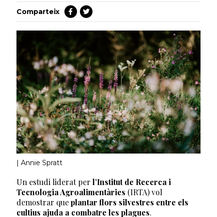
Comparteix
| Annie Spratt
Un estudi liderat per
l’Institut de Recerca i
Tecnologia Agroalimentàries
(IRTA) vol
demostrar que
plantar flors silvestres entre els
cultius ajuda a combatre les plagues
.