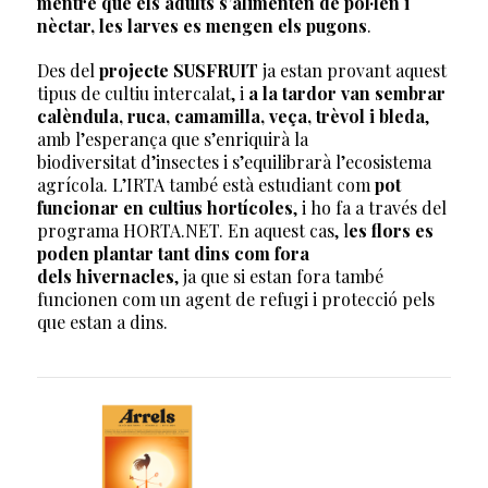
mentre que els adults s’alimenten de pol·len i
nèctar, les larves es mengen els pugons
.
Des del
projecte SUSFRUIT
ja estan provant aquest
tipus de cultiu intercalat, i
a la tardor van sembrar
calèndula, ruca, camamilla, veça, trèvol i bleda
,
amb l’esperança que s’enriquirà la
biodiversitat d’insectes i s’equilibrarà l’ecosistema
agrícola. L’IRTA també està estudiant com
pot
funcionar en cultius hortícoles
, i ho fa a través del
programa HORTA.NET. En aquest cas, l
es flors es
poden plantar tant dins com fora
dels hivernacles
, ja que si estan fora també
funcionen com un agent de refugi i protecció pels
que estan a dins.