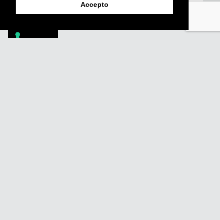
Enviar
Accepto
Footer
PÒDCASTS
DIY
DOCUMENTALS
REVISTA
SUBSCRIU-TE
QUI SOM
FAQS
CONTACTA
AVÍS LEGAL
POLÍTICA DE PRIVACITAT
POLÍTICA DE COOKIES
POLÍTICA DE DENÚNCIES