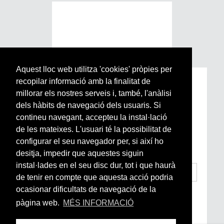
Aquest lloc web utilitza 'cookies' pròpies per
recopilar informació amb la finalitat de
Subscriu-te a la nostra
millorar els nostres serveis i, també, l'anàlisi
Newsletter setmanal
dels hàbits de navegació dels usuaris. Si
contineu navegant, accepteu la instal·lació
Si vols estar al dia de l’actualitat del món
de les mateixes. L'usuari té la possibilitat de
Arrels, la ràdio, els videos i el mercat
configurar el seu navegador per, si així ho
subscriu-te aquí
desitja, impedir que aquestes siguin
instal·lades en el seu disc dur, tot i que haurà
de tenir en compte que aquesta acció podria
ocasionar dificultats de navegació de la
He llegit i accepto la
Condicions Generals
d’Accés i Ús i Política de Privacitat
*
pàgina web.
MÉS INFORMACIÓ