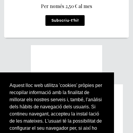
Per només 2,50 € al mes
Subscriu-t'hi!
Aquest lloc web utilitza 'cookies' pròpies per
recopilar informació amb la finalitat de
Subscriu-te a la nostra
millorar els nostres serveis i, també, l'anàlisi
Newsletter setmanal
dels hàbits de navegació dels usuaris. Si
contineu navegant, accepteu la instal·lació
Si vols estar al dia de l’actualitat del món
de les mateixes. L'usuari té la possibilitat de
Arrels, la ràdio, els videos i el mercat
configurar el seu navegador per, si així ho
subscriu-te aquí