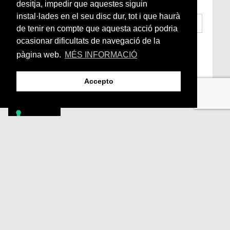
desitja, impedir que aquestes siguin
instal·lades en el seu disc dur, tot i que haurà
de tenir en compte que aquesta acció podria
ocasionar dificultats de navegació de la
He llegit i accepto la
Condicions Generals
d’Accés i Ús i Política de Privacitat
*
pàgina web.
MÉS INFORMACIÓ
Enviar
Accepto
Footer
PÒDCASTS
DIY
DOCUMENTALS
REVISTA
SUBSCRIU-TE
QUI SOM
FAQS