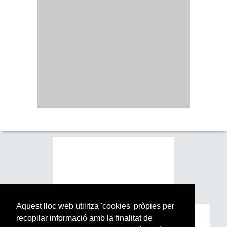
Aquest lloc web utilitza 'cookies' pròpies per
recopilar informació amb la finalitat de
Subscriu-te a la nostra