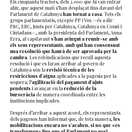
Els cinquanta tractors, dels 2.000 que hi van entrar
ahir, que aquest matí s’han desplaçat fins davant del
Parlament de Catalunya
han tornat a casa
. Tots els
grups parlamentaris, excepte PP i Vox —és a dir:
PSC, ERC, Junts per Catalunya, Catalunya en Comú i
Ciutadans—, amb la presidenta del Parlament, Anna
Erra, al capdavant
s’han avingut a reunir-se amb
els seus reperesentants, amb qui han consensuat
una resolució que haurà de ser aprovada per la
cambra
. Les reivindicacions que recull aquesta
resolució i que es faran arribar al govern de
Catalunya són la
revisió tècnica de les
restriccions d’aigua
aplicades a la pagesia per la
sequera; l’
agilització del pagament d’ajuts
pendents
i avançar en la
reducció de la
burocràcia
de manera coordinada entre les
institucions implicades.
Després d’arribar a aquest acord, els representants
dels pagesos han informat que, de tota manera,
les
mobilitzacions encara no s’acaben, si no que «es
transformen» fins que el Parlament no posi