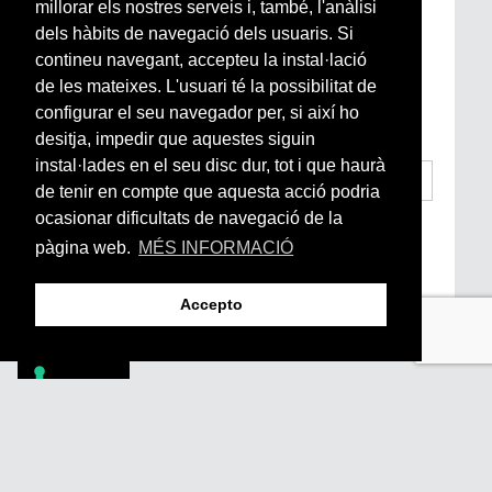
millorar els nostres serveis i, també, l'anàlisi
Newsletter setmanal
dels hàbits de navegació dels usuaris. Si
contineu navegant, accepteu la instal·lació
Si vols estar al dia de l’actualitat del món
de les mateixes. L'usuari té la possibilitat de
Arrels, la ràdio, els videos i el mercat
configurar el seu navegador per, si així ho
subscriu-te aquí
desitja, impedir que aquestes siguin
instal·lades en el seu disc dur, tot i que haurà
de tenir en compte que aquesta acció podria
ocasionar dificultats de navegació de la
He llegit i accepto la
Condicions Generals
d’Accés i Ús i Política de Privacitat
*
pàgina web.
MÉS INFORMACIÓ
Enviar
Accepto
Footer
PÒDCASTS
DIY
DOCUMENTALS