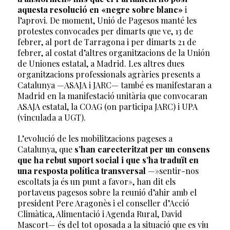
aquesta resolució en «negre sobre blanc»
i
l’aprovi. De moment, Unió de Pagesos manté les
protestes convocades per dimarts que ve, 13 de
febrer, al port de Tarragona i per dimarts 21 de
febrer, al costat d’altres organitzacions de la Unión
de Uniones estatal, a Madrid. Les altres dues
organitzacions professionals agràries presents a
Catalunya —ASAJA i JARC— també es manifestaran a
Madrid en la manifestació unitària que convocaran
ASAJA estatal, la COAG (on participa JARC) i UPA
(vinculada a UGT).
L’evolució de les mobilitzacions pageses a
Catalunya, que
s’han carecteritzat per un consens
que ha rebut suport social i que s’ha traduït en
una resposta política transversal
—»sentir-nos
escoltats ja és un punt a favor», han dit els
portaveus pagesos sobre la reunió d’ahir amb el
president Pere Aragonès i el conseller d’Acció
Climàtica, Alimentació i Agenda Rural, David
Mascort— és del tot oposada a la situació que es viu