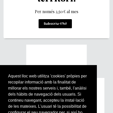
Per només 2,50 € al mes
Subscriu-t'hi!
Aquest lloc web utilitza 'cookies' pròpies per
recopilar informació amb la finalitat de
Subscriu-te a la nostra
millorar els nostres serveis i, també, l'anàlisi
Newsletter setmanal
dels hàbits de navegació dels usuaris. Si
contineu navegant, accepteu la instal·lació
de les mateixes. L'usuari té la possibilitat de
Si vols estar al dia de l’actualitat del món
configurar el seu navegador per, si així ho