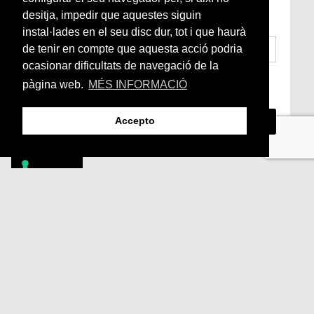
Arrels, la ràdio, els videos i el mercat
subscriu-te aquí
desitja, impedir que aquestes siguin
instal·lades en el seu disc dur, tot i que haurà
de tenir en compte que aquesta acció podria
ocasionar dificultats de navegació de la
He llegit i accepto la
Condicions Generals
pàgina web.
MÉS INFORMACIÓ
d’Accés i Ús i Política de Privacitat
*
Accepto
Footer
PÒDCASTS
DIY
DOCUMENTALS
REVISTA
SUBSCRIU-TE
QUI SOM