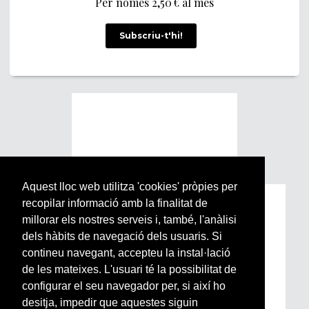
Per només 2,50 € al mes
Subscriu-t'hi!
Aquest lloc web utilitza 'cookies' pròpies per
recopilar informació amb la finalitat de
Subscriu-te a la nostra
millorar els nostres serveis i, també, l'anàlisi
Newsletter setmanal
dels hàbits de navegació dels usuaris. Si
contineu navegant, accepteu la instal·lació
Si vols estar al dia de l’actualitat del món
de les mateixes. L'usuari té la possibilitat de
Arrels, la ràdio, els videos i el mercat
configurar el seu navegador per, si així ho
subscriu-te aquí
desitja, impedir que aquestes siguin