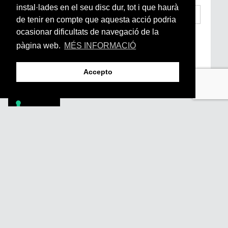
instal·lades en el seu disc dur, tot i que haurà
de tenir en compte que aquesta acció podria
ocasionar dificultats de navegació de la
He llegit i accepto la
Condicions Generals
d’Accés i Ús i Política de Privacitat
*
pàgina web.
MÉS INFORMACIÓ
Enviar
Accepto
Footer
PÒDCASTS
DIY
DOCUMENTALS
REVISTA
SUBSCRIU-TE
QUI SOM
FAQS