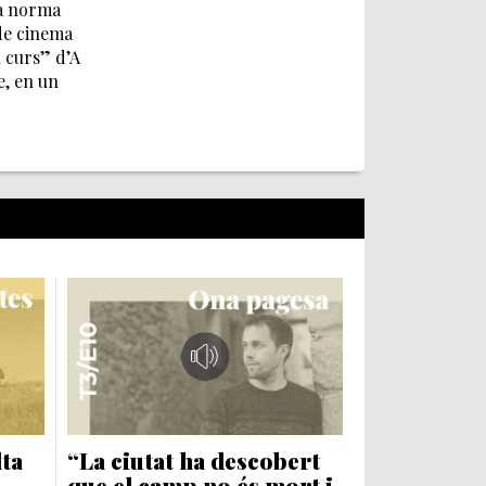
la norma
 de cinema
n curs” d’A
e, en un
lta
“La ciutat ha descobert
que el camp no és mort i