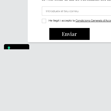
He llegit i accepto la
Condicions Generals d’Accés 
Enviar
Footer
PÒDCASTS
QUI SOM
DIY
FAQS
DOCUMENTALS
CONTACTA
REVISTA
AVÍS LEGAL
SUBSCRIU-TE
POLÍTICA DE PRIV
POLÍTICA DE COOK
POLÍTICA DE DENÚ