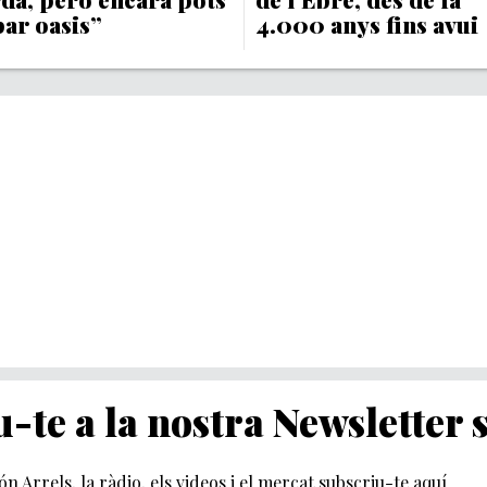
bar oasis”
4.000 anys fins avui
-te a la nostra Newsletter
món Arrels, la ràdio, els videos i el mercat subscriu-te aquí