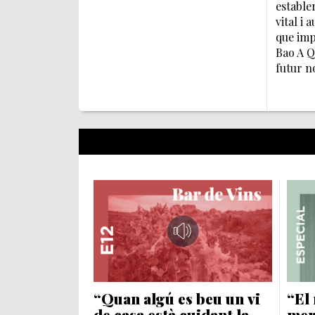
estable
vital i 
que imp
Bao A Q
futur n
“Quan algú es beu un vi
“El 
de casa està cuidant la
mer