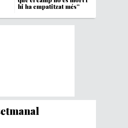
hi ha empatitzat més”
 setmanal