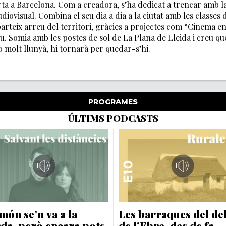
rta a Barcelona. Com a creadora, s’ha dedicat a trencar amb 
audiovisual. Combina el seu dia a dia a la ciutat amb les classes
arteix arreu del territori, gràcies a projectes com “Cinema e
u. Somia amb les postes de sol de La Plana de Lleida i creu qu
o molt llunyà, hi tornarà per quedar-s’hi.
PROGRAMES
ÚLTIMS PODCASTS
món se’n va a la
Les barraques del de
da, però encara pots
de l’Ebre, des de fa