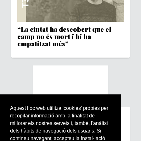
“La ciutat ha descobert que el
camp no és mort i hi ha
empatitzat més”
Aquest lloc web utilitza 'cookies' pròpies per
recopilar informació amb la finalitat de
Subscriu-te a la nostra
millorar els nostres serveis i, també, l'anàlisi
Newsletter setmanal
dels hàbits de navegació dels usuaris. Si
contineu navegant, accepteu la instal·lació