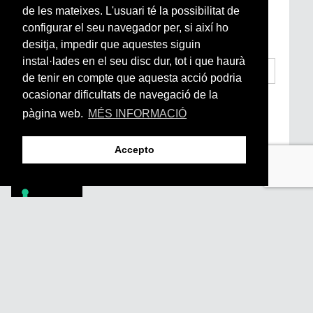
Si vols estar al dia de l’actualitat del món
de les mateixes. L'usuari té la possibilitat de
Arrels, la ràdio, els videos i el mercat
configurar el seu navegador per, si així ho
subscriu-te aquí
desitja, impedir que aquestes siguin
instal·lades en el seu disc dur, tot i que haurà
de tenir en compte que aquesta acció podria
ocasionar dificultats de navegació de la
He llegit i accepto la
Condicions Generals
d’Accés i Ús i Política de Privacitat
*
pàgina web.
MÉS INFORMACIÓ
Enviar
Accepto
Footer
PÒDCASTS
DIY
DOCUMENTALS
REVISTA
SUBSCRIU-TE