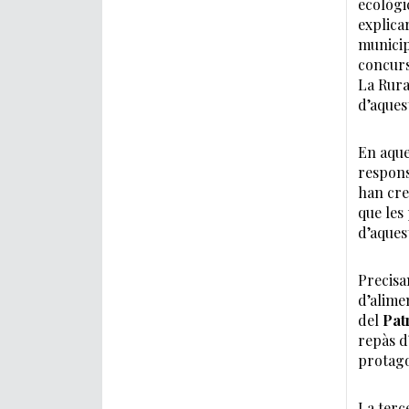
ecològi
explica
municip
concurs
La Rura
d’aques
En aque
respons
han cre
que les
d’aques
Precisa
d’alime
del
Pat
repàs d
protago
La terc