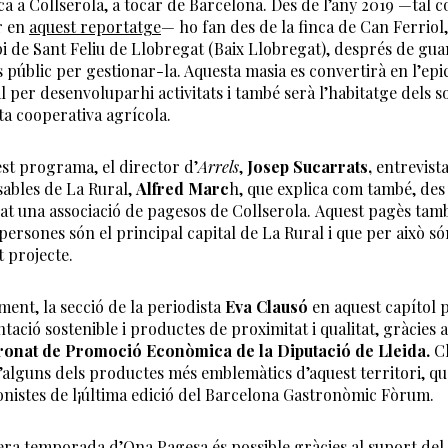
ca a Collserola, a tocar de Barcelona. Des de l’any 2019 —tal
r en
aquest reportatge
— ho fan des de la finca de Can Ferriol,
i de Sant Feliu de Llobregat (Baix Llobregat), després de gu
 públic per gestionar-la. Aquesta masia es convertirà en l’epi
l per desenvoluparhi activitats i també serà l’habitatge dels s
ta cooperativa agrícola.
st programa, el director d’
Arrels
,
Josep Sucarrats,
entrevista
ables de La Rural,
Alfred Marc
h, que explica com també, des 
at una associació de pagesos de Collserola. Aquest pagès tam
 persones són el principal capital de La Rural i que per això só
t projecte.
ment, la secció de la periodista
Eva Clausó
en aquest capítol 
ntació sostenible i productes de proximitat i qualitat, gràcies 
ronat de Promoció Econòmica de la Diputació de Lleida.
C
’alguns dels productes més emblemàtics d’aquest territori, qu
nistes de l¡última edició del Barcelona Gastronòmic Fòrum.
era temporada d’Ona Pagesa és possible gràcies al suport del