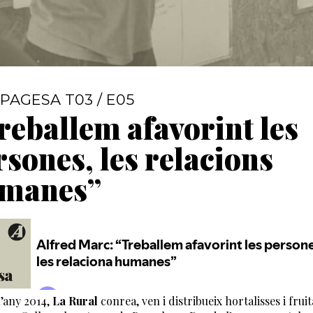
PAGESA T03 / E05
reballem afavorint les
rsones, les relacions
manes”
l’any 2014,
La Rural
conrea, ven i distribueix hortalisses i fruit