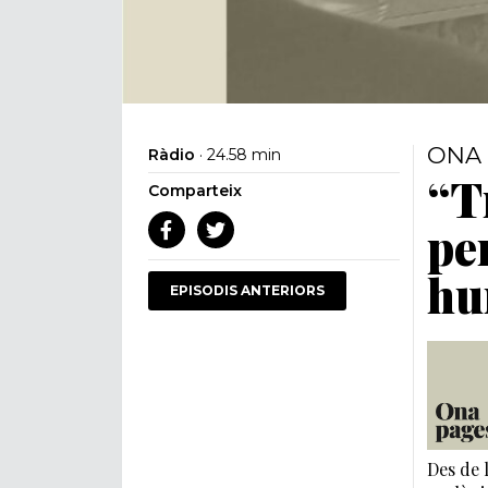
ONA 
Ràdio
· 24.58 min
“T
Comparteix
pe
hu
EPISODIS ANTERIORS
Des de 