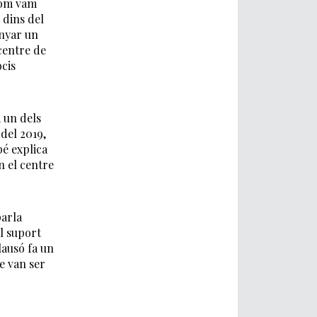
 com vam
 dins del
anyar un
centre de
ocis
 un dels
del 2019,
bé explica
n el centre
parla
al suport
lausó fa un
e van ser