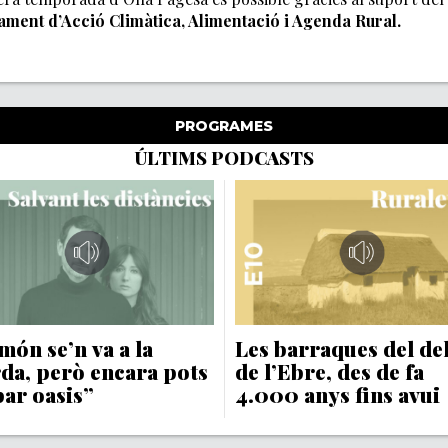
ment d’Acció Climàtica, Alimentació i Agenda Rural.
PROGRAMES
ÚLTIMS PODCASTS
món se’n va a la
Les barraques del de
da, però encara pots
de l’Ebre, des de fa
bar oasis”
4.000 anys fins avui