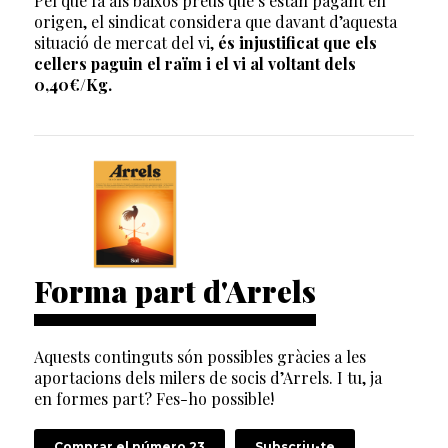
Pel que fa als baixos preus que s’estan pagant en
origen, el sindicat considera que davant d’aquesta
situació de mercat del vi,
és injustificat que els
cellers paguin el raïm i el vi al voltant dels
0,40€/Kg.
Forma part d'Arrels
Aquests continguts són possibles gràcies a les
aportacions dels milers de socis d’Arrels. I tu, ja
en formes part? Fes-ho possible!
Comprar el número 23
Subscriu-te