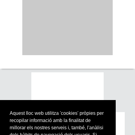
Aquest lloc web utilitza 'cookies' pròpies per
recopilar informació amb la finalitat de
Subscriu-te a la nostra
millorar els nostres serveis i, també, l'anàlisi
Newsletter setmanal
dels hàbits de navegació dels usuaris. Si