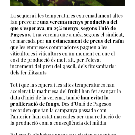
La sequera i les temperatures extremadament altes
fan preveure
una verema menys productiva del
que s’esperava, un 25% menys, segons Unió de
Pagesos.
Una verema que a més, segons el sindicat,
ve marcada per
un estancament de preus del raïm
que les empreses compradores paguen a les
viticultores i viticultors en un moment en que el
cost de producció és molt alt, per l’elevat
increment del preu del gasoil, dels fitosanitaris i
dels fertilitzants.
Tot i que la sequera i les altes temperatures han
accelerat la maduresa del fruit i han fet avançar la
data d’inici de la verema, també
han evitat la
proliferació de fongs
. Des d’Unió de Pagesos
recorden que tan la campanya passada com
l’anterior han estat marcades per una reducció de
la producció com a conseqüència del míldiu.