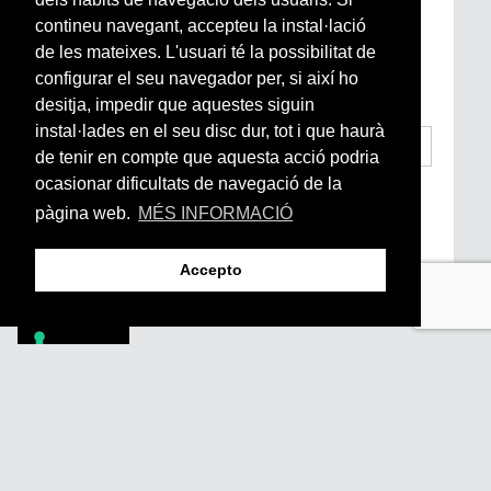
contineu navegant, accepteu la instal·lació
Si vols estar al dia de l’actualitat del món
de les mateixes. L'usuari té la possibilitat de
Arrels, la ràdio, els videos i el mercat
configurar el seu navegador per, si així ho
subscriu-te aquí
desitja, impedir que aquestes siguin
instal·lades en el seu disc dur, tot i que haurà
de tenir en compte que aquesta acció podria
ocasionar dificultats de navegació de la
He llegit i accepto la
Condicions Generals
d’Accés i Ús i Política de Privacitat
*
pàgina web.
MÉS INFORMACIÓ
Enviar
Accepto
Footer
PÒDCASTS
DIY
DOCUMENTALS
REVISTA