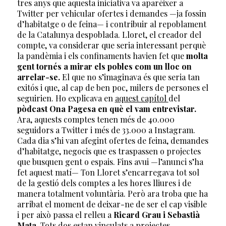
tres anys que aquesta iniciativa va aparèixer a
Twitter per vehicular ofertes i demandes —ja fossin
d’habitatge o de feina— i contribuir al repoblament
de la Catalunya despoblada. Lloret, el creador del
compte, va considerar que seria interessant perquè
la pandèmia i els confinaments havien fet que
molta
gent tornés a mirar els pobles com un lloc on
arrelar-se.
El que no s’imaginava és que seria tan
exitós i que, al cap de ben poc, milers de persones el
seguirien. Ho explicava en
aquest capítol
del
pòdcast Ona Pagesa en què el vam entrevistar.
Ara, aquests comptes tenen més de 40.000
seguidors a Twitter i més de 33.000 a Instagram.
Cada dia s’hi van afegint ofertes de feina, demandes
d’habitatge, negocis que es traspassen o projectes
que busquen gent o espais. Fins avui —l’anunci s’ha
fet aquest matí— Ton Lloret s’encarregava tot sol
de la gestió dels comptes a les hores lliures i de
manera totalment voluntària. Però ara troba que ha
arribat el moment de deixar-ne de ser el cap visible
i per això passa el relleu a
Ricard Grau i Sebastià
Mata.
Tots dos estan vinculats a projectes