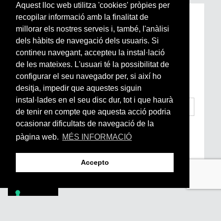
Aquest lloc web utilitza 'cookies' pròpies per
recopilar informació amb la finalitat de
Subscriu-te a la nostra
millorar els nostres serveis i, també, l'anàlisi
Newsletter setmanal
dels hàbits de navegació dels usuaris. Si
contineu navegant, accepteu la instal·lació
Si vols estar al dia de l’actualitat del món
de les mateixes. L'usuari té la possibilitat de
Arrels, la ràdio, els videos i el mercat
configurar el seu navegador per, si així ho
subscriu-te aquí
desitja, impedir que aquestes siguin
instal·lades en el seu disc dur, tot i que haurà
de tenir en compte que aquesta acció podria
ocasionar dificultats de navegació de la
He llegit i accepto la
Condicions Generals
d’Accés i Ús i Política de Privacitat
*
pàgina web.
MÉS INFORMACIÓ
Enviar
Accepto
PÒDCASTS