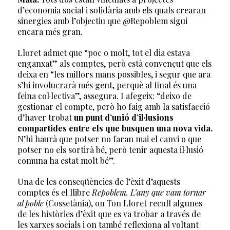
d’economia social i solidària amb els quals crearan
sinergies amb l’objectiu que @Repoblem sigui
encara més gran.
Lloret admet que “poc o molt, tot el dia estava
enganxat” als comptes, però està convençut que els
deixa en “les millors mans possibles, i segur que ara
s’hi involucrarà més gent, perquè al final és una
feina col·lectiva”, assegura. I afegeix: “deixo de
gestionar el compte, però ho faig amb la satisfacció
d’haver trobat
un punt d’unió d’il·lusions
compartides entre els que busquen una nova vida.
N’hi haurà que potser no faran mai el canvi o que
potser no els sortirà bé, però tenir aquesta il·lusió
comuna ha estat molt bé”.
Una de les conseqüències de l’èxit d’aquests
comptes és el llibre
Repoblem. L’any que vam tornar
al poble
(Cossetània), on Ton Lloret recull algunes
de les històries d’èxit que es va trobar a través de
les xarxes socials i on també reflexiona al voltant