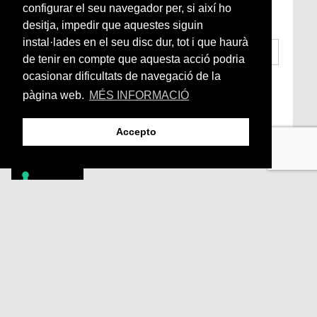
Arrels, la ràdio, els videos i el mercat
configurar el seu navegador per, si així ho
subscriu-te aquí
desitja, impedir que aquestes siguin
instal·lades en el seu disc dur, tot i que haurà
de tenir en compte que aquesta acció podria
ocasionar dificultats de navegació de la
He llegit i accepto la
Condicions Generals
d’Accés i Ús i Política de Privacitat
*
pàgina web.
MÉS INFORMACIÓ
Enviar
Accepto
Footer
PÒDCASTS
DIY
DOCUMENTALS
REVISTA
SUBSCRIU-TE
QUI SOM