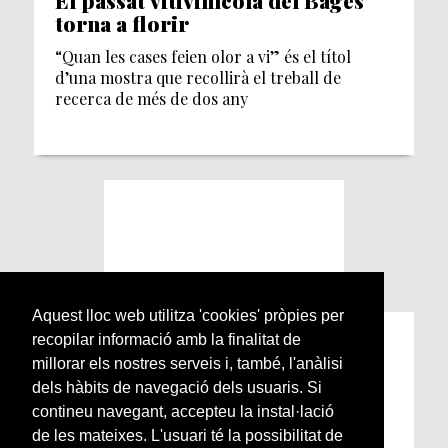
torna a florir
“Quan les cases feien olor a vi” és el títol
d’una mostra que recollirà el treball de
recerca de més de dos any
Aquest lloc web utilitza 'cookies' pròpies per
recopilar informació amb la finalitat de
Subscriu-te a la nostra
millorar els nostres serveis i, també, l'anàlisi
Newsletter setmanal
dels hàbits de navegació dels usuaris. Si
contineu navegant, accepteu la instal·lació
Si vols estar al dia de l’actualitat del món
de les mateixes. L'usuari té la possibilitat de