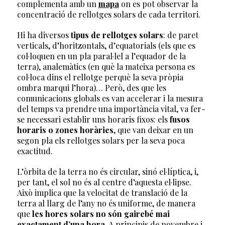
complementa amb un
mapa
on es pot observar la
concentració de rellotges solars de cada territori.
Hi ha diversos
tipus de rellotges solars
: de paret
verticals, d’horitzontals, d’equatorials (els que es
col·loquen en un pla paral·lel a l’equador de la
terra), analemàtics (en què la mateixa persona es
col·loca dins el rellotge perquè la seva pròpia
ombra marqui l’hora)… Però, des que les
comunicacions globals es van accelerar i la mesura
del temps va prendre una importància vital, va fer-
se necessari establir uns horaris fixos: els
fusos
horaris o zones horàries
, que van deixar en un
segon pla els rellotges solars per la seva poca
exactitud.
L’òrbita de la terra no és circular, sinó el·líptica, i,
per tant, el sol no és al centre d’aquesta el·lipse.
Això implica que la velocitat de translació de la
terra al llarg de l’any no és uniforme, de manera
que
les hores solars no són gairebé mai
exactament d’una hora
. A principis de novembre i