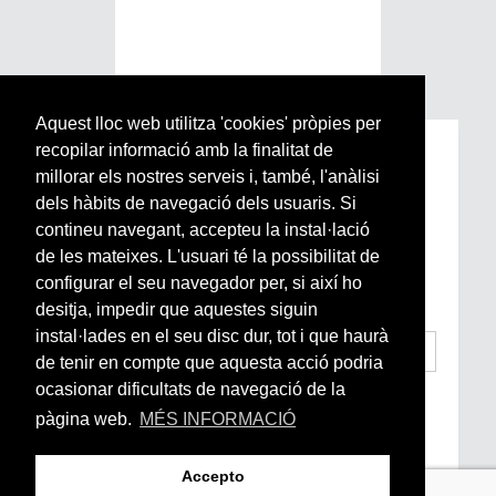
Aquest lloc web utilitza 'cookies' pròpies per
recopilar informació amb la finalitat de
Subscriu-te a la nostra
millorar els nostres serveis i, també, l'anàlisi
Newsletter setmanal
dels hàbits de navegació dels usuaris. Si
contineu navegant, accepteu la instal·lació
Si vols estar al dia de l’actualitat del món
de les mateixes. L'usuari té la possibilitat de
Arrels, la ràdio, els videos i el mercat
configurar el seu navegador per, si així ho
subscriu-te aquí
desitja, impedir que aquestes siguin
instal·lades en el seu disc dur, tot i que haurà
de tenir en compte que aquesta acció podria
ocasionar dificultats de navegació de la
He llegit i accepto la
Condicions Generals
d’Accés i Ús i Política de Privacitat
*
pàgina web.
MÉS INFORMACIÓ
Enviar
Accepto