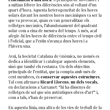
a mitjan febrer les diferències són al voltant d’un
quart d’hora. Aquesta heterogeneïtat de les hores
solars davant les nostres hores mecàniques va ser la
que va provocar, quan es van generalitzar els
rellotges mecànics, l’abandonament del quadrant
solar com a eina de mesura del temps. A més, acal
afegir-hi les hores de diferència entre el temps civil
i l’oficial, que a l’estiu s’avança dues hores i a
l’hivern una.
Avui, la Societat Catalana de Gnòmica, no només es
dedica a identificar i catalogar aquests elements,
sinó que també els restaura. Un dels objectius
principals de l’entitat, que ja compta amb més de
cent membres, és
conservar
aquestes estructures
.
Tal com afirmava
Ricard Llorens, un dels vocals
,
en declaracions a Xarxanet: “hi ha dissenys de
rellotges de sol que són autèntiques obres d’art” i,
com a tals, s’han de preservar.
En aquesta línia, una altra de les vies de treball de la