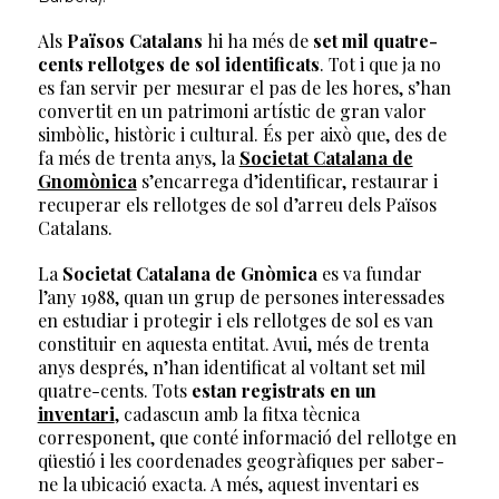
Als
Països Catalans
hi ha més de
set mil quatre-
cents rellotges de sol identificats
. Tot i que ja no
es fan servir per mesurar el pas de les hores, s’han
convertit en un patrimoni artístic de gran valor
simbòlic, històric i cultural. És per això que, des de
fa més de trenta anys, la
Societat Catalana de
Gnomònica
s’encarrega d’identificar, restaurar i
recuperar els rellotges de sol d’arreu dels Països
Catalans.
La
Societat Catalana de Gnòmica
es va fundar
l’any 1988, quan un grup de persones interessades
en estudiar i protegir i els rellotges de sol es van
constituir en aquesta entitat. Avui, més de trenta
anys després, n’han identificat al voltant set mil
quatre-cents. Tots
estan registrats en un
inventari
, cadascun amb la fitxa tècnica
corresponent, que conté informació del rellotge en
qüestió i les coordenades geogràfiques per saber-
ne la ubicació exacta. A més, aquest inventari es