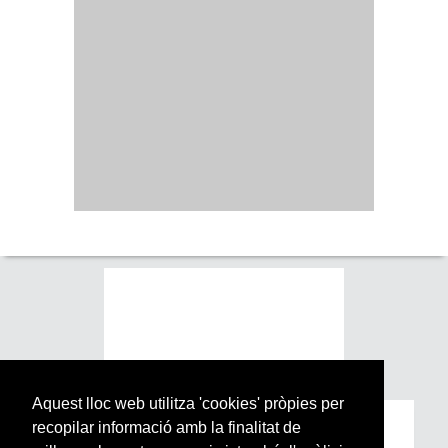
Aquest lloc web utilitza 'cookies' pròpies per
recopilar informació amb la finalitat de
Subscriu-te a la nostra