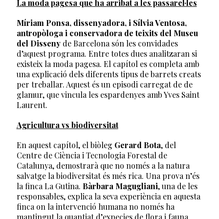
La moda pagesa que ha arribat a les passarel·les
Míriam Ponsa, dissenyadora, i Sílvia Ventosa,
antropòloga i conservadora de teixits del Museu
del Disseny
de Barcelona són les convidades
d’aquest programa. Entre totes dues analitzaran si
existeix la moda pagesa. El capítol es completa amb
una explicació dels diferents tipus de barrets creats
per treballar. Aquest és un episodi carregat de de
glamur, que vincula les espardenyes amb Yves Saint
Laurent.
Agricultura vs biodiversitat
En aquest capítol, el biòleg
Gerard Bota
, del
Centre de Ciència i Tecnologia Forestal de
Catalunya, demostrarà que no només a la natura
salvatge la biodiversitat és més rica. Una prova n’és
la finca La Gutina.
Bàrbara Magugliani
, una de les
responsables, explica la seva experiència en aquesta
finca on la intervenció humana no només ha
mantingut la quantiat d’expecies de flora i fauna