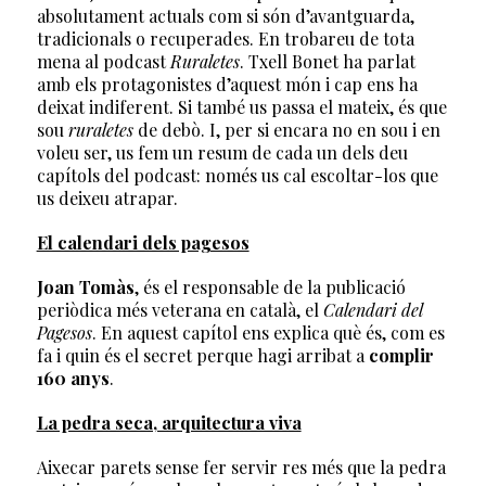
absolutament actuals com si són d’avantguarda,
tradicionals o recuperades. En trobareu de tota
mena al podcast
Ruraletes
. Txell Bonet ha parlat
amb els protagonistes d’aquest món i cap ens ha
deixat indiferent. Si també us passa el mateix, és que
sou
ruraletes
de debò. I, per si encara no en sou i en
voleu ser, us fem un resum de cada un dels deu
capítols del podcast: només us cal escoltar-los que
us deixeu atrapar.
El calendari dels pagesos
Joan Tomàs
, és el responsable de la publicació
periòdica més veterana en català, el
Calendari del
Pagesos
. En aquest capítol ens explica què és, com es
fa i quin és el secret perque hagi arribat a
complir
160 anys
.
La pedra seca, arquitectura viva
Aixecar parets sense fer servir res més que la pedra