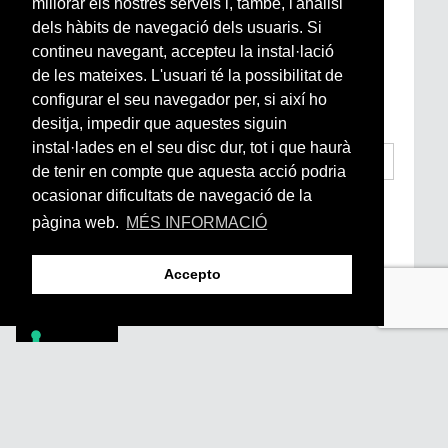
millorar els nostres serveis i, també, l'anàlisi
Newsletter setmanal
dels hàbits de navegació dels usuaris. Si
contineu navegant, accepteu la instal·lació
Si vols estar al dia de l’actualitat del món
de les mateixes. L'usuari té la possibilitat de
Arrels, la ràdio, els videos i el mercat
configurar el seu navegador per, si així ho
subscriu-te aquí
desitja, impedir que aquestes siguin
instal·lades en el seu disc dur, tot i que haurà
de tenir en compte que aquesta acció podria
ocasionar dificultats de navegació de la
He llegit i accepto la
Condicions Generals
d’Accés i Ús i Política de Privacitat
*
pàgina web.
MÉS INFORMACIÓ
Enviar
Accepto
Footer
PÒDCASTS
DIY
DOCUMENTALS