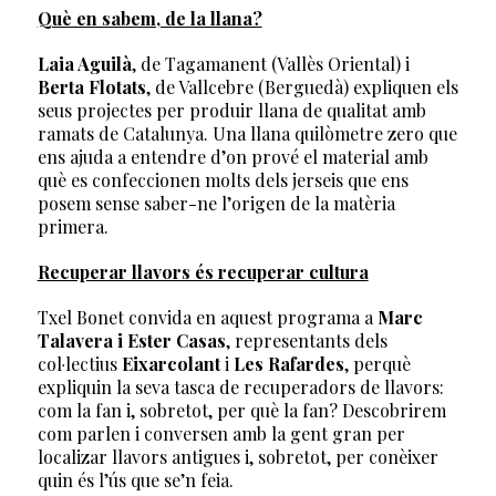
Què en sabem, de la llana?
Laia Aguilà
, de Tagamanent (Vallès Oriental) i
Berta Flotats
, de Vallcebre (Berguedà) expliquen els
seus projectes per produir llana de qualitat amb
ramats de Catalunya. Una llana quilòmetre zero que
ens ajuda a entendre d’on prové el material amb
què es confeccionen molts dels jerseis que ens
posem sense saber-ne l’origen de la matèria
primera.
Recuperar llavors és recuperar cultura
Txel Bonet convida en aquest programa a
Marc
Talavera i Ester Casas
, representants dels
col·lectius
Eixarcolant
i
Les Rafardes
, perquè
expliquin la seva tasca de recuperadors de llavors:
com la fan i, sobretot, per què la fan? Descobrirem
com parlen i conversen amb la gent gran per
localizar llavors antigues i, sobretot, per conèixer
quin és l’ús que se’n feia.