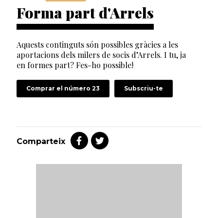
Forma part d'Arrels
Aquests continguts són possibles gràcies a les
aportacions dels milers de socis d’Arrels. I tu, ja
en formes part? Fes-ho possible!
Comprar el número 23
Subscriu-te
Comparteix