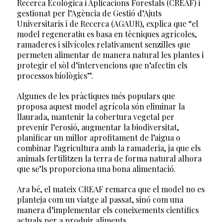
Recerca Ecològica i Aplicacions Forestals (CREAF) i
gestionat per l’Agència de Gestió d’Ajuts
Universitaris i de Recerca (AGAUR), explica que “el
model regeneratiu es basa en tècniques agrícoles,
ramaderes i silvícoles relativament senzilles que
permeten alimentar de manera natural les plantes i
protegir el sòl d’intervencions que n’afectin els
processos biològics”.
Algunes de les pràctiques més populars que
proposa aquest model agrícola són eliminar la
llaurada, mantenir la cobertura vegetal per
prevenir l’erosió, augmentar la biodiversitat,
planificar un millor aprofitament de l’aigua o
combinar l’agricultura amb la ramaderia, ja que els
animals fertilitzen la terra de forma natural alhora
que se’ls proporciona una bona alimentació.
Ara bé, el mateix CREAF remarca que el model no es
planteja com un viatge al passat, sinó com una
manera d’implementar els coneixements científics
actuals per a produir aliments.