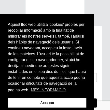
Aquest lloc web utilitza 'cookies' pròpies per
recopilar informació amb la finalitat de
Subscriu-te a la nostra
millorar els nostres serveis i, també, l'anàlisi
Newsletter setmanal
dels hàbits de navegació dels usuaris. Si
contineu navegant, accepteu la instal·lació
de les mateixes. L'usuari té la possibilitat de
Si vols estar al dia de l’actualitat del món
configurar el seu navegador per, si així ho
Arrels, la ràdio, els videos i el mercat
subscriu-te aquí
desitja, impedir que aquestes siguin
instal·lades en el seu disc dur, tot i que haurà
de tenir en compte que aquesta acció podria
ocasionar dificultats de navegació de la
He llegit i accepto la
Condicions Generals
pàgina web.
MÉS INFORMACIÓ
d’Accés i Ús i Política de Privacitat
*
Accepto