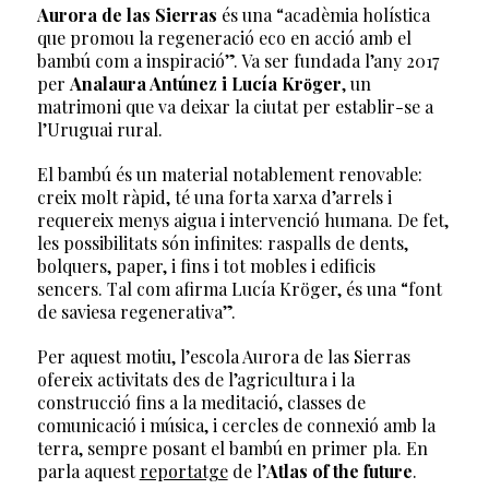
Aurora de las Sierras
és una “acadèmia holística
que promou la regeneració eco en acció amb el
bambú com a inspiració”. Va ser fundada l’any 2017
per
Analaura Antúnez i Lucía Krӧger
, un
matrimoni que va deixar la ciutat per establir-se a
l’Uruguai rural.
El bambú és un material notablement renovable:
creix molt ràpid, té una forta xarxa d’arrels i
requereix menys aigua i intervenció humana. De fet,
les possibilitats són infinites: raspalls de dents,
bolquers, paper, i fins i tot mobles i edificis
sencers. Tal com afirma Lucía Kröger, és una “font
de saviesa regenerativa”.
Per aquest motiu, l’escola Aurora de las Sierras
ofereix activitats des de l’agricultura i la
construcció fins a la meditació, classes de
comunicació i música, i cercles de connexió amb la
terra, sempre posant el bambú en primer pla. En
parla aquest
reportatge
de l’
Atlas
of the future
.