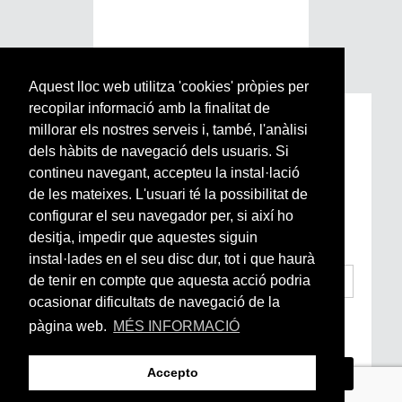
Aquest lloc web utilitza 'cookies' pròpies per
recopilar informació amb la finalitat de
Subscriu-te a la nostra
millorar els nostres serveis i, també, l'anàlisi
Newsletter setmanal
dels hàbits de navegació dels usuaris. Si
contineu navegant, accepteu la instal·lació
de les mateixes. L'usuari té la possibilitat de
Si vols estar al dia de l’actualitat del món
configurar el seu navegador per, si així ho
Arrels, la ràdio, els videos i el mercat
subscriu-te aquí
desitja, impedir que aquestes siguin
instal·lades en el seu disc dur, tot i que haurà
de tenir en compte que aquesta acció podria
ocasionar dificultats de navegació de la
He llegit i accepto la
Condicions Generals
pàgina web.
MÉS INFORMACIÓ
d’Accés i Ús i Política de Privacitat
*
Accepto