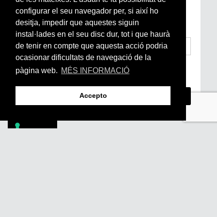
Si vols estar al dia de l’actualitat del món
configurar el seu navegador per, si així ho
Arrels, la ràdio, els videos i el mercat
subscriu-te aquí
desitja, impedir que aquestes siguin
instal·lades en el seu disc dur, tot i que haurà
de tenir en compte que aquesta acció podria
ocasionar dificultats de navegació de la
He llegit i accepto la
Condicions Generals
pàgina web.
MÉS INFORMACIÓ
d’Accés i Ús i Política de Privacitat
*
Accepto
Footer
PÒDCASTS
DIY
DOCUMENTALS
REVISTA
SUBSCRIU-TE