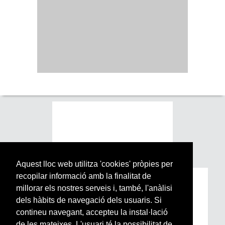
Aquest lloc web utilitza 'cookies' pròpies per
recopilar informació amb la finalitat de
Subscriu-te a la nostra
millorar els nostres serveis i, també, l'anàlisi
Newsletter setmanal
dels hàbits de navegació dels usuaris. Si
contineu navegant, accepteu la instal·lació
de les mateixes. L'usuari té la possibilitat de