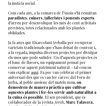
la justícia social.
Com cada any, a la comarca de l’Anoia s’hi reuniran
paradistes, cuiners, talleristes i ponents experts
d’arreu per desenvolupar les més de cent activitats
previstes, totes relacionades amb les plantes
oblidades.
Ja fa anys que Eixarcolant treballa per recuperar
varietats tradicionals que s’han deixat de conrear i,
a la vegada, impulsa diversos projectes per divulgar
els usos que pode satisfer. Un d’aquests projectes és
el banc de llavors, un equipament pensat per
conservar aquest patrimoni natural —tal com us
vam explicar
aquí
. Fa poc van celebrar el primer
aniversari des que es van fer càrrec del Forn de
Jorba, al poble anoienc del mateix nom,
on
demostren de manera pràctica que cultivar
aquestes plantes i fer-les servir amb naturalitat a
la cuina és possible
. El seu president, que és
col·laborador de la revista
Arrels
,
Marc Talavera,