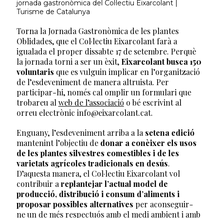
jornada gastronòmica del Col·lectiu Eixarcolant |
Turisme de Catalunya
Torna la Jornada Gastronòmica de les plantes
Oblidades, que el Col·lectiu Eixarcolant farà a
igualada el proper dissabte 17 de setembre. Perquè
la jornada torni a ser un èxit,
Eixarcolant busca 150
voluntaris
que es vulguin implicar en l’organització
de l’esdeveniment de manera altruista. Per
participar-hi, només cal omplir un formulari que
trobareu al
web de l’associació
o bé escrivint al
orreu electrònic info@eixarcolant.cat.
Enguany, l’esdeveniment arriba a la
setena edició
mantenint l’objectiu de
donar a conèixer els usos
de les plantes silvestres comestibles i de les
varietats agrícoles tradicionals en desús
.
D’aquesta manera, el Col·lectiu Eixarcolant vol
contribuir a
replantejar l’actual model de
producció, distribució i consum d’aliments i
proposar possibles alternatives
per aconseguir-
ne un de més respectuós amb el medi ambient i amb