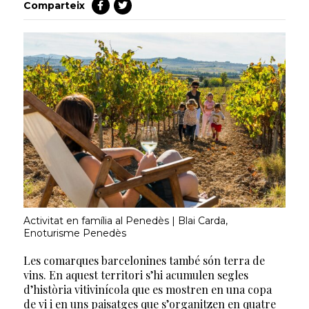
Comparteix
Activitat en família al Penedès | Blai Carda,
Enoturisme Penedès
Les comarques barcelonines també són terra de
vins. En aquest territori s’hi acumulen segles
d’història vitivinícola que es mostren en una copa
de vi i en uns paisatges que s’organitzen en quatre