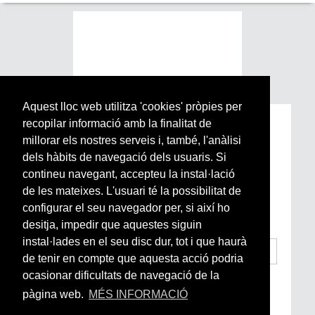
Aquest lloc web utilitza 'cookies' pròpies per
recopilar informació amb la finalitat de
Subscriu-te a la nostra
millorar els nostres serveis i, també, l'anàlisi
Newsletter setmanal
dels hàbits de navegació dels usuaris. Si
contineu navegant, accepteu la instal·lació
Si vols estar al dia de l’actualitat del món
de les mateixes. L'usuari té la possibilitat de
Arrels, la ràdio, els videos i el mercat
configurar el seu navegador per, si així ho
subscriu-te aquí
desitja, impedir que aquestes siguin
instal·lades en el seu disc dur, tot i que haurà
de tenir en compte que aquesta acció podria
ocasionar dificultats de navegació de la
He llegit i accepto la
Condicions Generals
d’Accés i Ús i Política de Privacitat
*
pàgina web.
MÉS INFORMACIÓ