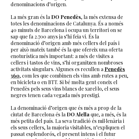
denominacions d’origen.
La més gran és la
DO Penedès
, la més extensa de
totes les denominacions de Catalunya. És a només
40 minuts de Barcelona i ocupa un territori on se
sap que fa 2.700 anys ja s’hi feia vi. És la
denominació d’origen amb més cellers del país i
per això mateix també és la que ofereix una oferta
enoturística més important: a més de visites a
cellers i tastos de vins, s’hi organitzen nombroses
activitats singulars. Algunes es recullen a
Penedès
360
, com les que combinen els vins amb rutes a peu,
en bicicleta o en BTT. Si bé molta gent coneix el
Penedès pels seus vins blancs de xarel·lo, el seus
negres tenen cada vegada més prestigi.
La denominació d’origen que és més a prop de la
ciutat de Barcelona és la
DO Alella
que, a més, és la
més petita del país. La seva tradició és mil·lenària i
els seus cellers, la majoria visitables, n’expliquen el
passat esplendorós, el present intens i el futur