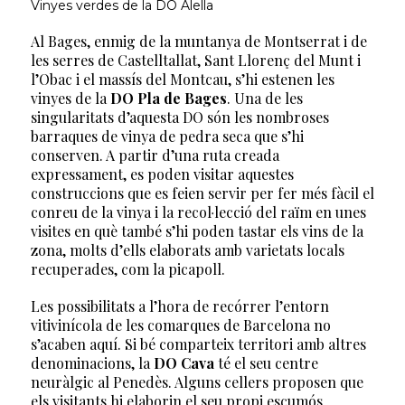
Vinyes verdes de la DO Alella
Al Bages, enmig de la muntanya de Montserrat i de
les serres de Castelltallat, Sant Llorenç del Munt i
l’Obac i el massís del Montcau, s’hi estenen les
vinyes de la
DO Pla de Bages
. Una de les
singularitats d’aquesta DO són les nombroses
barraques de vinya de pedra seca que s’hi
conserven. A partir d’una ruta creada
expressament, es poden visitar aquestes
construccions que es feien servir per fer més fàcil el
conreu de la vinya i la recol·lecció del raïm en unes
visites en què també s’hi poden tastar els vins de la
zona, molts d’ells elaborats amb varietats locals
recuperades, com la picapoll.
Les possibilitats a l’hora de recórrer l’entorn
vitivinícola de les comarques de Barcelona no
s’acaben aquí. Si bé comparteix territori amb altres
denominacions, la
DO Cava
té el seu centre
neuràlgic al Penedès. Alguns cellers proposen que
els visitants hi elaborin el seu propi escumós