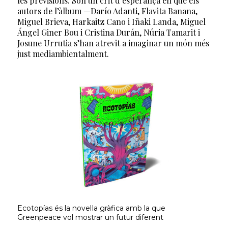
les previsions. Són un crit d’esperança en què els
autors de l’àlbum —Darío Adanti, Flavita Banana,
Miguel Brieva, Harkaitz Cano i Iñaki Landa, Miguel
Ángel Giner Bou i Cristina Durán, Núria Tamarit i
Josune Urrutia s’han atrevit a imaginar un món més
just mediambientalment.
Ecotopías és la novel·la gràfica amb la que
Greenpeace vol mostrar un futur diferent