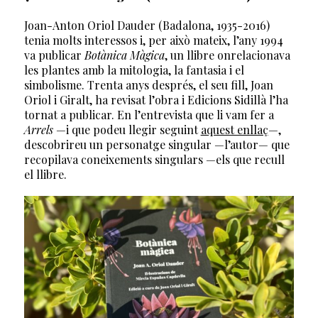
Joan-Anton Oriol Dauder (Badalona, 1935-2016)
tenia molts interessos i, per això mateix, l’any 1994
va publicar
Botànica Màgica
, un llibre onrelacionava
les plantes amb la mitologia, la fantasia i el
simbolisme. Trenta anys després, el seu fill, Joan
Oriol i Giralt, ha revisat l’obra i Edicions Sidillà l’ha
tornat a publicar. En l’entrevista que li vam fer a
Arrels
—i que podeu llegir seguint
aquest enllaç
—,
descobrireu un personatge singular —l’autor— que
recopilava coneixements singulars —els que recull
el llibre.