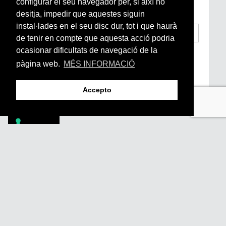
configurar el seu navegador per, si així ho
subscriu-te aquí
desitja, impedir que aquestes siguin
instal·lades en el seu disc dur, tot i que haurà
de tenir en compte que aquesta acció podria
ocasionar dificultats de navegació de la
He llegit i accepto la
Condicions Generals
d’Accés i Ús i Política de Privacitat
*
pàgina web.
MÉS INFORMACIÓ
Enviar
Accepto
Footer
PÒDCASTS
DIY
DOCUMENTALS
REVISTA
SUBSCRIU-TE
QUI SOM