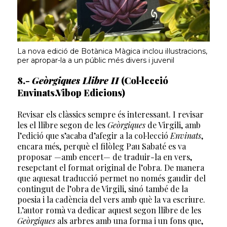
La nova edició de Botànica Màgica inclou il·lustracions,
per apropar-la a un públic més divers i juvenil
8.-
Geòrgiques Llibre II
(Col·lecció
Envinats.Vibop Edicions)
Revisar els clàssics sempre és interessant. I revisar
les el llibre segon de les
Geòrgiques
de Virgili, amb
l’edició que s’acaba d’afegir a la col·lecció
Envinats
,
encara més, perquè el filòleg Pau Sabaté es va
proposar —amb encert— de traduir-la en vers,
resepctant el format original de l’obra. De manera
que aquesat traducció permet no només gaudir del
contingut de l’obra de Virgili, sinó també de la
poesia i la cadència del vers amb què la va escriure.
L’autor romà va dedicar aquest segon llibre de les
Geòrgiques
als arbres amb una forma i un fons que,