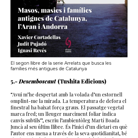
El segon llibre de la serie Arrelats que busca les
famílies més antigues de Catalunya
5.-
Desemboscant
(Tushita Edicions)
“Avui m’he despertat amb la volada d’un estornell
omplint-me la mirada. La temperatura de defora el
finestral ha baixat força graus. El passatge vegetal
marca fred; un lleuger marciment foliar indica
canvis subtils”, escriu l’ambientòleg Martí Boada
Juncà al seu últim llibre. És l’inici d’un dietari en què
l’autor ens mena a través de la seva quotidianitat, bé