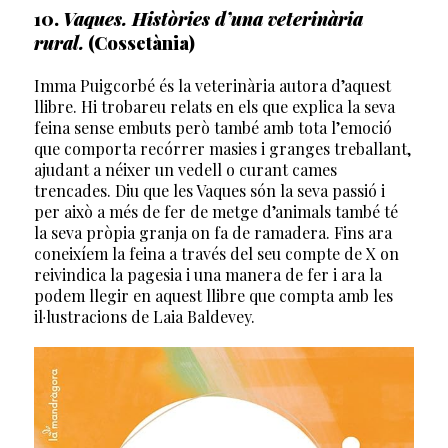
10.
Vaques. Històries d’una veterinària
rural.
(Cossetània)
Imma Puigcorbé és la veterinària autora d’aquest
llibre. Hi trobareu relats en els que explica la seva
feina sense embuts però també amb tota l’emoció
que comporta recórrer masies i granges treballant,
ajudant a néixer un vedell o curant cames
trencades. Diu que les Vaques són la seva passió i
per això a més de fer de metge d’animals també té
la seva pròpia granja on fa de ramadera. Fins ara
coneixíem la feina a través del seu compte de X on
reivindica la pagesia i una manera de fer i ara la
podem llegir en aquest llibre que compta amb les
il·lustracions de Laia Baldevey.