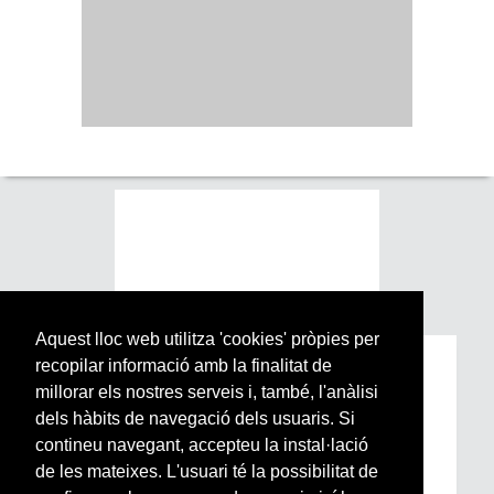
Aquest lloc web utilitza 'cookies' pròpies per
recopilar informació amb la finalitat de
Subscriu-te a la nostra
millorar els nostres serveis i, també, l'anàlisi
Newsletter setmanal
dels hàbits de navegació dels usuaris. Si
contineu navegant, accepteu la instal·lació
Si vols estar al dia de l’actualitat del món
de les mateixes. L'usuari té la possibilitat de
Arrels, la ràdio, els videos i el mercat