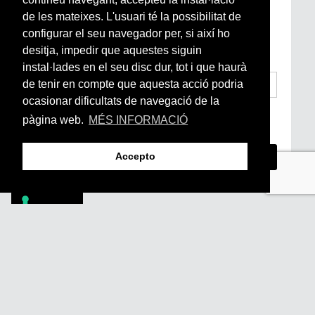
de les mateixes. L'usuari té la possibilitat de
Si vols estar al dia de l’actualitat del món
configurar el seu navegador per, si així ho
Arrels, la ràdio, els videos i el mercat
subscriu-te aquí
desitja, impedir que aquestes siguin
instal·lades en el seu disc dur, tot i que haurà
de tenir en compte que aquesta acció podria
ocasionar dificultats de navegació de la
He llegit i accepto la
Condicions Generals
pàgina web.
MÉS INFORMACIÓ
d’Accés i Ús i Política de Privacitat
*
Accepto
Footer
PÒDCASTS
DIY
DOCUMENTALS
REVISTA
SUBSCRIU-TE