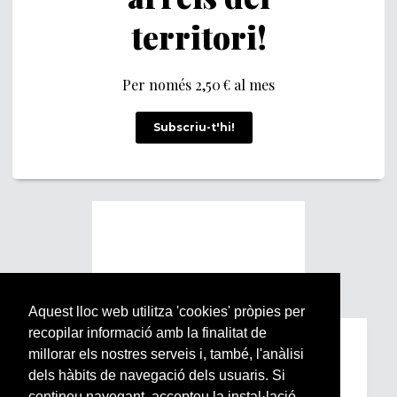
territori!
Per només 2,50 € al mes
Subscriu-t'hi!
Aquest lloc web utilitza 'cookies' pròpies per
recopilar informació amb la finalitat de
Subscriu-te a la nostra
millorar els nostres serveis i, també, l'anàlisi
Newsletter setmanal
dels hàbits de navegació dels usuaris. Si
contineu navegant, accepteu la instal·lació