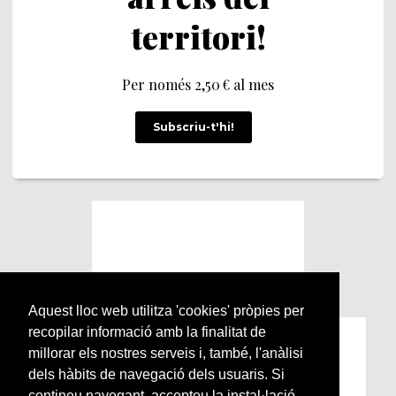
territori!
Per només 2,50 € al mes
Subscriu-t'hi!
Aquest lloc web utilitza 'cookies' pròpies per
recopilar informació amb la finalitat de
Subscriu-te a la nostra
millorar els nostres serveis i, també, l'anàlisi
Newsletter setmanal
dels hàbits de navegació dels usuaris. Si
contineu navegant, accepteu la instal·lació