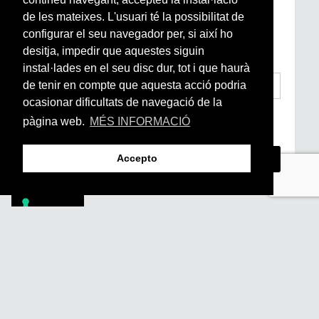
de les mateixes. L'usuari té la possibilitat de
Si vols estar al dia de l’actualitat del món
configurar el seu navegador per, si així ho
Arrels, la ràdio, els videos i el mercat
subscriu-te aquí
desitja, impedir que aquestes siguin
instal·lades en el seu disc dur, tot i que haurà
de tenir en compte que aquesta acció podria
ocasionar dificultats de navegació de la
He llegit i accepto la
Condicions Generals
pàgina web.
MÉS INFORMACIÓ
d’Accés i Ús i Política de Privacitat
*
Accepto
Footer
PÒDCASTS
DIY
DOCUMENTALS
REVISTA
SUBSCRIU-TE