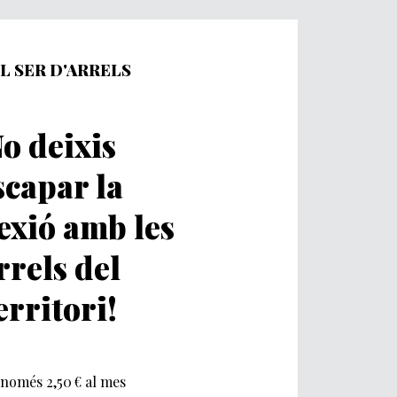
L SER D'ARRELS
o deixis
scapar la
exió amb les
rrels del
erritori!
només 2,50 € al mes