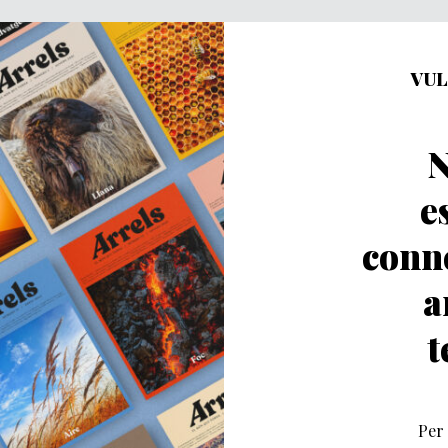
VUL
N
e
conn
a
t
Per 