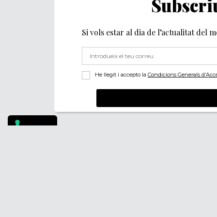
Subscriu
Si vols estar al dia de l’actualitat del 
He llegit i accepto la
Condicions Generals d’Accés 
Footer
PÒDCASTS
QUI SOM
DIY
FAQS
DOCUMENTALS
CONTACTA
REVISTA
AVÍS LEGAL
SUBSCRIU-TE
POLÍTICA DE PRIV
POLÍTICA DE COOK