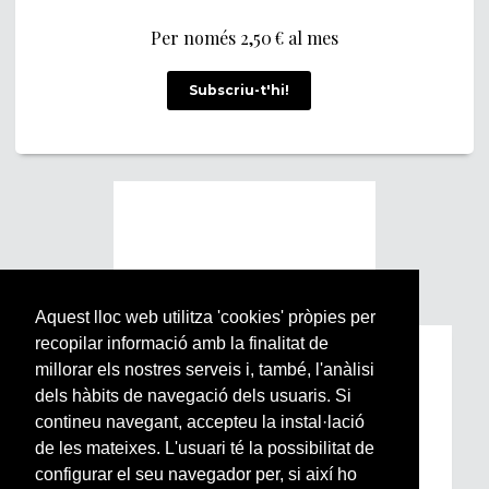
Per només 2,50 € al mes
Subscriu-t'hi!
Aquest lloc web utilitza 'cookies' pròpies per
recopilar informació amb la finalitat de
Subscriu-te a la nostra
millorar els nostres serveis i, també, l'anàlisi
Newsletter setmanal
dels hàbits de navegació dels usuaris. Si
contineu navegant, accepteu la instal·lació
de les mateixes. L'usuari té la possibilitat de
Si vols estar al dia de l’actualitat del món
configurar el seu navegador per, si així ho
Arrels, la ràdio, els videos i el mercat