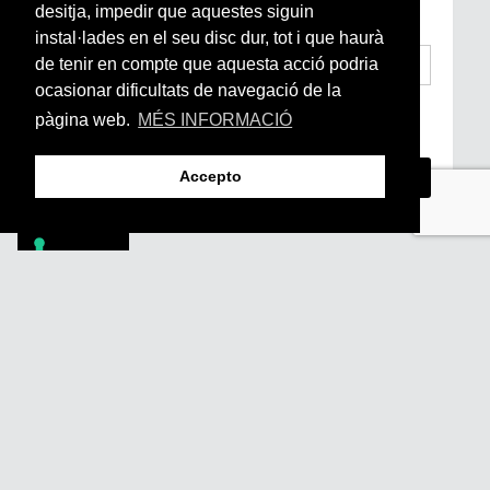
subscriu-te aquí
desitja, impedir que aquestes siguin
instal·lades en el seu disc dur, tot i que haurà
de tenir en compte que aquesta acció podria
ocasionar dificultats de navegació de la
He llegit i accepto la
Condicions Generals
pàgina web.
MÉS INFORMACIÓ
d’Accés i Ús i Política de Privacitat
*
Accepto
Footer
PÒDCASTS
DIY
DOCUMENTALS
REVISTA
SUBSCRIU-TE
QUI SOM
FAQS