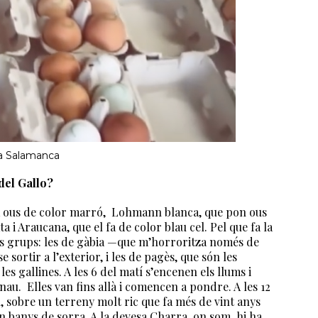
o a Salamanca
del Gallo?
fa ous de color marró, Lohmann blanca, que pon ous
 i Araucana, que el fa de color blau cel. Pel que fa la
rans grups: les de gàbia —que m’horroritza només de
 sortir a l’exterior, i les de pagès, que són les
s gallines. A les 6 del matí s’encenen els llums i
nau. Elles van fins allà i comencen a pondre. A les 12
ol, sobre un terreny molt ric que fa més de vint anys
n banys de sorra. A la devesa Charra, on som, hi ha