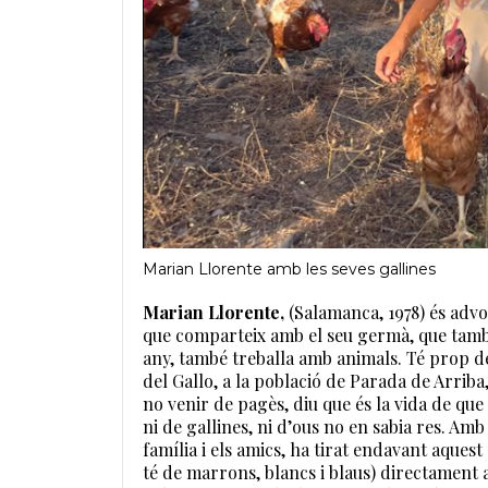
Marian Llorente amb les seves gallines
Marian Llorente,
(Salamanca, 1978) és advo
que comparteix amb el seu germà, que també
any, també treballa amb animals. Té prop de
del Gallo, a la població de Parada de Arriba
no venir de pagès, diu que és la vida de qu
ni de gallines, ni d’ous no en sabia res. Amb 
família i els amics, ha tirat endavant aquest
té de marrons, blancs i blaus) directament a 