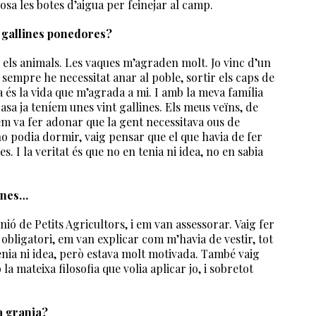
s posa les botes d’aigua per feinejar al camp.
 gallines ponedores?
 els animals. Les vaques m’agraden molt. Jo vinc d’un
empre he necessitat anar al poble, sortir els caps de
s la vida que m’agrada a mi. I amb la meva família
e casa ja teníem unes vint gallines. Els meus veïns, de
em va fer adonar que la gent necessitava ous de
no podia dormir, vaig pensar que el que havia de fer
 I la veritat és que no en tenia ni idea, no en sabia
lines…
ó de Petits Agricultors, i em van assessorar. Vaig fer
obligatori, em van explicar com m’havia de vestir, tot
nia ni idea, però estava molt motivada. També vaig
 mateixa filosofia que volia aplicar jo, i sobretot
a granja?