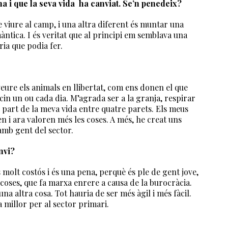
a i que la seva vida ha canviat. Se’n penedeix?
e viure al camp, i una altra diferent és muntar una
àntica. I és veritat que al principi em semblava una
ria que podia fer.
eure els animals en llibertat, com ens donen el que
in un ou cada dia. M’agrada ser a la granja, respirar
jor part de la meva vida entre quatre parets. Els meus
 i ara valoren més les coses. A més, he creat uns
 amb gent del sector.
nvi?
molt costós i és una pena, perquè és ple de gent jove,
coses, que fa marxa enrere a causa de la burocràcia.
una altra cosa. Tot hauria de ser més àgil i més fàcil.
ia millor per al sector primari.