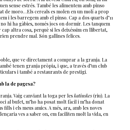
 Viuen sense estrés. També les alimentem amb pinso
 blat de moro…Els cereals es molen en un molí a prop
uem i les barregem amb el pinso. Cap a dos quarts d’11
ns no hi ha gàbies, només jocs on dormir. Les tanquem
cap altra cosa, perquè si les deixéssim en llibertat,
ien prendre mal. Són gallines felices.
ble, que ve directament a comprar a la granja. La
ambé tenen granja pròpia, i que, a través d’un club
ticulars i també a restaurants de prestigi.
mb la de pagesa?
 granja. Vaig canviant la toga per les
katiuskes
(riu). La
oci al bufet, m’ho ha posat molt fàcil i m’ha donat
 fills i els meus amics. A més, ara, amb les noves
ençaria ves a saber on, em faciliten molt la vida, en