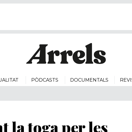
UALITAT
PÒDCASTS
DOCUMENTALS
REVI
t la toga per les