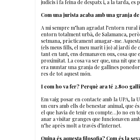
judicis i fa feina de despatx i, a la tarda, e
Com una jurista acaba amb una granja de
A mi sempre m’han agradat l’entorn rural i
entorn totalment urbà, de Salamanca, però s
setmana, pràcticament amagar-me. Aquesta é
(els meus fills, el meu marit i jo) al jardí d
tant en tant, ens demanaven ous, cosa que 
proximitat. La cosa va ser que, una nit que 
era muntar una granja de gallines ponedores.
res de tot aquest món.
I com ho va fer? Perquè ara té 2.800 gal
Em vaig posar en contacte amb la UPA, la Uni
un curs amb ells de benestar animal, que és 
el que havia de tenir en compte…Jo no en te
anar a visitar granges que funcionaven amb la
n’he après molt a través d’internet.
Quina és aquesta filosofia? Com és la sev