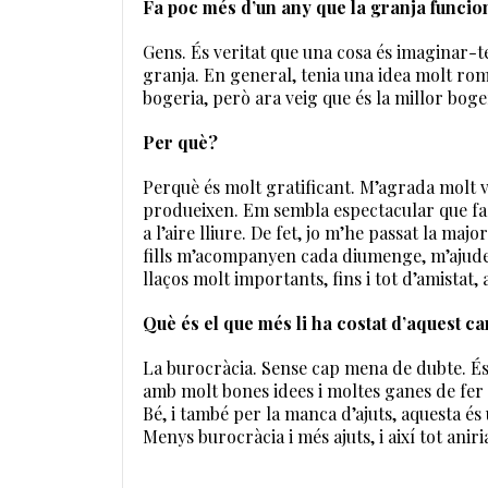
Fa poc més d’un any que la granja funcion
Gens. És veritat que una cosa és imaginar-t
granja. En general, tenia una idea molt rom
bogeria, però ara veig que és la millor boge
Per què?
Perquè és molt gratificant. M’agrada molt v
produeixen. Em sembla espectacular que fac
a l’aire lliure. De fet, jo m’he passat la ma
fills m’acompanyen cada diumenge, m’ajuden
llaços molt importants, fins i tot d’amistat,
Què és el que més li ha costat d’aquest ca
La burocràcia. Sense cap mena de dubte. És 
amb molt bones idees i moltes ganes de fer 
Bé, i també per la manca d’ajuts, aquesta és 
Menys burocràcia i més ajuts, i així tot anir