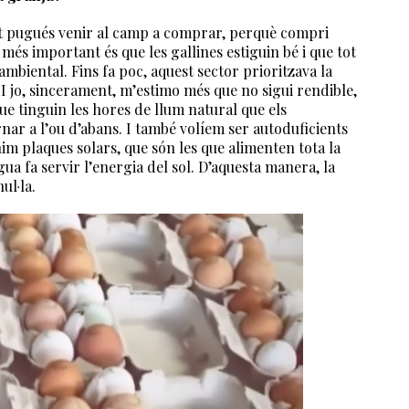
ent pugués venir al camp a comprar, perquè compri
més important és que les gallines estiguin bé i que tot
ambiental. Fins fa poc, aquest sector prioritzava la
 I jo, sincerament, m’estimo més que no sigui rendible,
ue tinguin les hores de llum natural que els
ar a l’ou d’abans. I també volíem ser autoduficients
nim plaques solars, que són les que alimenten tota la
igua fa servir l’energia del sol. D’aquesta manera, la
ul·la.