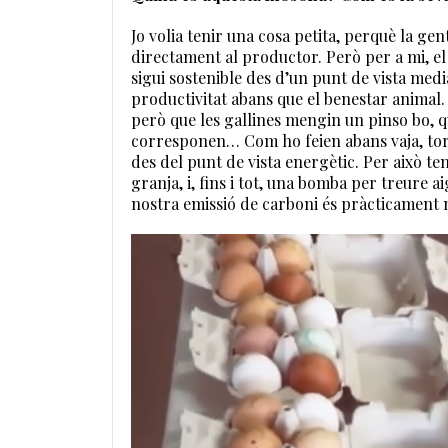
Jo volia tenir una cosa petita, perquè la g
directament al productor. Però per a mi, el 
sigui sostenible des d’un punt de vista medi
productivitat abans que el benestar animal.
però que les gallines mengin un pinso bo, q
corresponen… Com ho feien abans vaja, torn
des del punt de vista energètic. Per això te
granja, i, fins i tot, una bomba per treure a
nostra emissió de carboni és pràcticament n