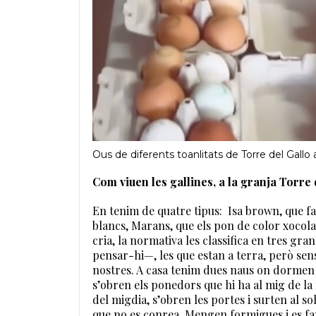
Ous de diferents toanlitats de Torre del Gall
Com viuen les gallines, a la granja Torre 
En tenim de quatre tipus: Isa brown, que 
blancs, Marans, que els pon de color xocolata
cria, la normativa les classifica en tres g
pensar-hi—, les que estan a terra, però sense
nostres. A casa tenim dues naus on dormen le
s’obren els ponedors que hi ha al mig de la 
del migdia, s’obren les portes i surten al s
que no es conrea. Mengen formigues i es fa