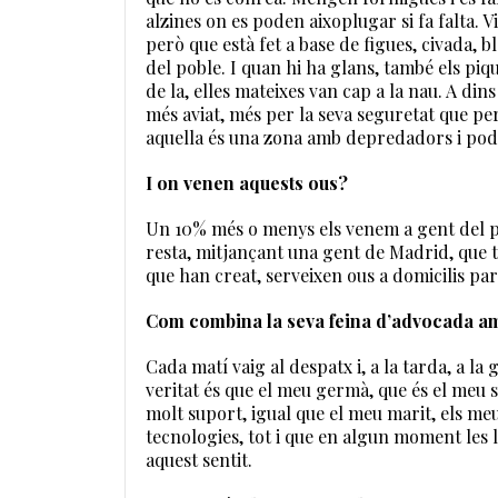
alzines on es poden aixoplugar si fa falta.
però que està fet a base de figues, civada,
del poble. I quan hi ha glans, també els piq
de la, elles mateixes van cap a la nau. A di
més aviat, més per la seva seguretat que per 
aquella és una zona amb depredadors i podr
I on venen aquests ous?
Un 10% més o menys els venem a gent del po
resta, mitjançant una gent de Madrid, que t
que han creat, serveixen ous a domicilis par
Com combina la seva feina d’advocada a
Cada matí vaig al despatx i, a la tarda, a la
veritat és que el meu germà, que és el meu s
molt suport, igual que el meu marit, els meus
tecnologies, tot i que en algun moment les ll
aquest sentit.