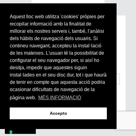
Aquest lloc web utilitza 'cookies' pròpies per
recopilar informació amb la finalitat de
Subscriu-te a la nostra
millorar els nostres serveis i, també, l'anàlisi
Newsletter setmanal
dels hàbits de navegació dels usuaris. Si
contineu navegant, accepteu la instal·lació
Si vols estar al dia de l’actualitat del món
de les mateixes. L'usuari té la possibilitat de
Arrels, la ràdio, els videos i el mercat
configurar el seu navegador per, si així ho
subscriu-te aquí
desitja, impedir que aquestes siguin
instal·lades en el seu disc dur, tot i que haurà
de tenir en compte que aquesta acció podria
ocasionar dificultats de navegació de la
He llegit i accepto la
Condicions Generals
d’Accés i Ús i Política de Privacitat
*
pàgina web.
MÉS INFORMACIÓ
Enviar
Accepto