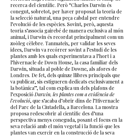
recerca del científic. Però “Charles Darwin és
conegut, sobretot, per haver proposat la teoria de
la selecció natural, una peça cabdal per entendre
l’evolució de les espècies. Sovint, però, aquesta
teoria s’associa gairebé de manera exclusiva al món
animal, i Darwin és recordat principalment com un
zoòleg cèlebre. Tanmateix, per validar les seves
idees, Darwin va recórrer sovint a l’estudi de les
plantes amb les quals experimentava a l’hort i a
l’hivernacle de Down House, la casa familiar dels
Darwin, situada al poble de Downe, als afores de
Londres. De fet, dels quinze llibres principals que
va publicar, sis estigueren dedicats exclusivament a
la botànica”, tal com explica un dels plafons de
l’exposició
Darwin, les plantes com a evidència de
l’evolució
, que s’acaba d’obrir dins de l’Hivernacle
del Parc de la Ciutadella, a Barcelona. La mostra
proposa redescobrir al científic des d’una
perspectiva menys coneguda, posant el focus en la
seva relació amb el món vegetal i la funció que les
plantes van exercir en la construcció de la seva