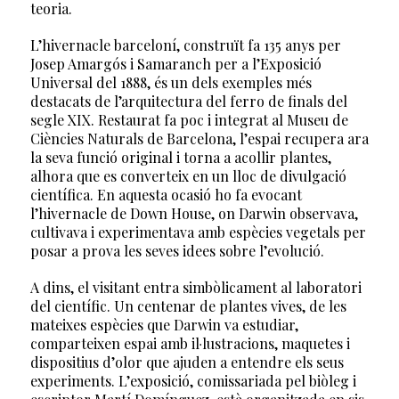
teoria.
L’hivernacle barceloní, construït fa 135 anys per
Josep Amargós i Samaranch per a l’Exposició
Universal del 1888, és un dels exemples més
destacats de l’arquitectura del ferro de finals del
segle XIX. Restaurat fa poc i integrat al Museu de
Ciències Naturals de Barcelona, l’espai recupera ara
la seva funció original i torna a acollir plantes,
alhora que es converteix en un lloc de divulgació
científica. En aquesta ocasió ho fa evocant
l’hivernacle de Down House, on Darwin observava,
cultivava i experimentava amb espècies vegetals per
posar a prova les seves idees sobre l’evolució.
A dins, el visitant entra simbòlicament al laboratori
del científic. Un centenar de plantes vives, de les
mateixes espècies que Darwin va estudiar,
comparteixen espai amb il·lustracions, maquetes i
dispositius d’olor que ajuden a entendre els seus
experiments. L’exposició, comissariada pel biòleg i