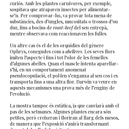
curiós. Amb les plantes carnívores, per exemple,
sospitava que atrapaven insectes per alimentar-
se’n. Per comprovar-ho, va provar tota mena de
substàncies, des d’ungles, mucositats o trossos d’ou
dur, fins a bocins de
roast-beef
del seu entrepà,
mentre observava com reaccionaven les fulles.
Un altre cas és el de les orquídies del gènere
Ophrys, conegudes com a
abelleres
. Les seves flors
imiten l’aspecte i fins i tot l’olor de les femelles
d’algunes abelles. Quan el mascle intenta aparellar-
s’hi, en un comportament anomenat
pseudocopulació, el pol·len s’enganxa al seu cos i es
transporta fins a una altra flor. Darwin va veure en
aquests mecanismes una prova més de l’enginy de
l’evolució.
La mostra tampoc és estàtica, ja que canviarà amb el
pas de les setmanes. Algunes plantes encara són
petites, però creixeran i floriran al llarg dels mesos,
de manera que l’exposició s’anirà transformant