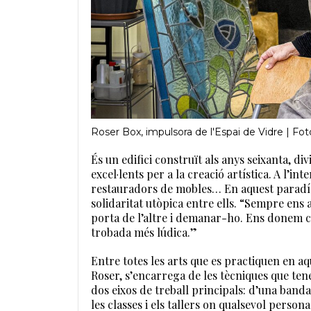
Roser Box, impulsora de l'Espai de Vidre | Fot
És un edifici construït als anys seixanta, di
excel·lents per a la creació artística. A l’in
restauradors de mobles… En aquest paradís
solidaritat utòpica entre ells. “Sempre ens 
porta de l’altre i demanar-ho. Ens donem co
trobada més lúdica.”
Entre totes les arts que es practiquen en aqu
Roser, s’encarrega de les tècniques que tene
dos eixos de treball principals: d’una banda,
les classes i els tallers on qualsevol perso