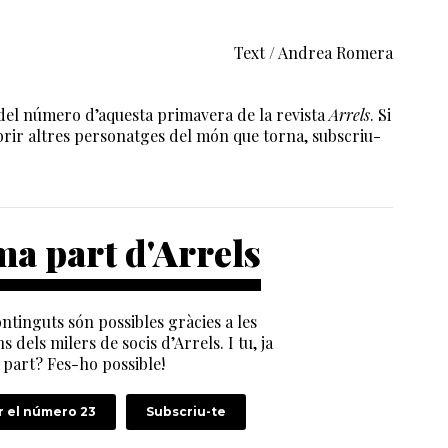
Text / Andrea Romera
del número d’aquesta primavera de la revista
Arrels
. Si
brir altres personatges del món que torna, subscriu-
a part d'Arrels
ntinguts són possibles gràcies a les
s dels milers de socis d’Arrels. I tu, ja
part? Fes-ho possible!
 el número 23
Subscriu-te