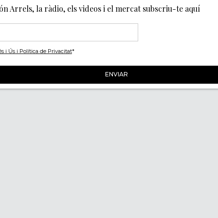
món Arrels, la ràdio, els videos i el mercat subscriu-te aquí
i Ús i Política de Privacitat
*
Segueix-nos
ACITAT
IES
NCIES
Un projecte de
Amb 