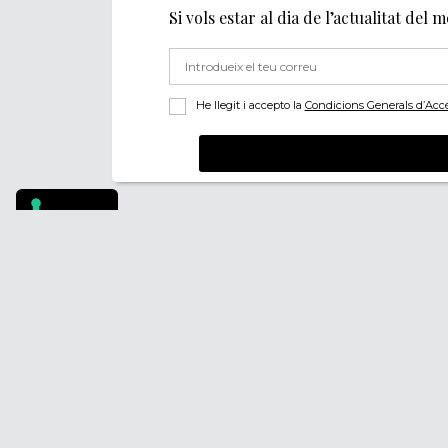
Si vols estar al dia de l’actualitat del 
He llegit i accepto la
Condicions Generals d’Accés 
Footer
PÒDCASTS
QUI SOM
DIY
FAQS
DOCUMENTALS
CONTACTA
REVISTA
AVÍS LEGAL
SUBSCRIU-TE
POLÍTICA DE PRIV
POLÍTICA DE COOK
POLÍTICA DE DENÚ