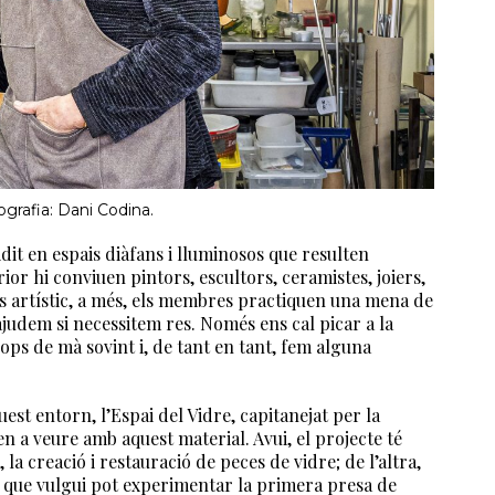
ografia: Dani Codina.
vidit en espais diàfans i lluminosos que resulten
terior hi conviuen pintors, escultors, ceramistes, joiers,
 artístic, a més, els membres practiquen una mena de
ajudem si necessitem res. Només ens cal picar a la
ps de mà sovint i, de tant en tant, fem alguna
est entorn, l’Espai del Vidre, capitanejat per la
n a veure amb aquest material. Avui, el projecte té
 la creació i restauració de peces de vidre; de l’altra,
na que vulgui pot experimentar la primera presa de