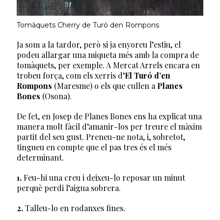
Tomàquets Cherry de Turó den Rompons
Ja som a la tardor, però si ja enyoreu l’estiu, el
podeu allargar una miqueta més amb la compra de
tomàquets, per exemple. A Mercat Arrels encara en
trobeu força, com els xerris d’
El Turó d’en
Rompons
(Maresme) o els que cullen a
Planes
Bones
(Osona).
De fet, en Josep de Planes Bones ens ha explicat una
manera molt fàcil d’amanir-los per treure el màxim
partit del seu gust. Preneu-ne nota, i, sobretot,
tingueu en compte que el pas tres és el més
determinant.
1.
Feu-hi una creu i deixeu-lo reposar un minut
perquè perdi l’aigua sobrera.
2.
Talleu-lo en rodanxes fines.