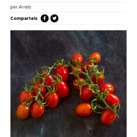
per
Arrels
Comparteix