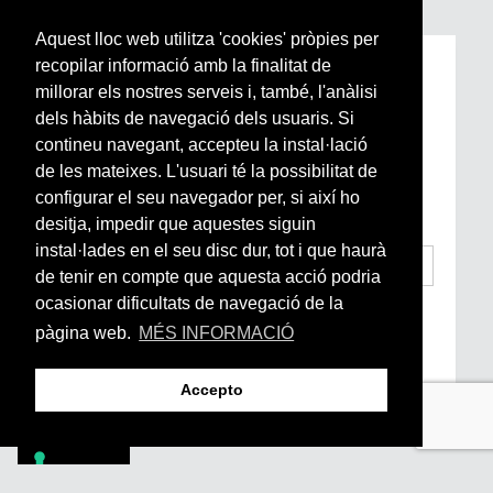
Aquest lloc web utilitza 'cookies' pròpies per
recopilar informació amb la finalitat de
Subscriu-te a la nostra
millorar els nostres serveis i, també, l'anàlisi
Newsletter setmanal
dels hàbits de navegació dels usuaris. Si
contineu navegant, accepteu la instal·lació
Si vols estar al dia de l’actualitat del món
de les mateixes. L'usuari té la possibilitat de
Arrels, la ràdio, els videos i el mercat
configurar el seu navegador per, si així ho
subscriu-te aquí
desitja, impedir que aquestes siguin
instal·lades en el seu disc dur, tot i que haurà
de tenir en compte que aquesta acció podria
ocasionar dificultats de navegació de la
He llegit i accepto la
Condicions Generals
d’Accés i Ús i Política de Privacitat
*
pàgina web.
MÉS INFORMACIÓ
Enviar
Accepto