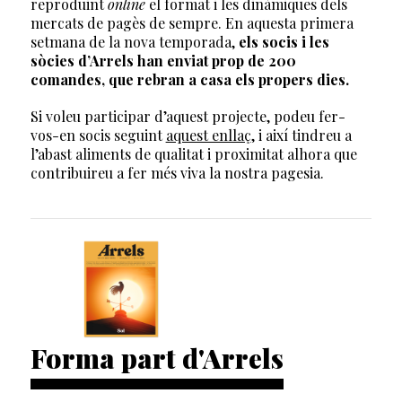
reproduint
online
el format i les dinàmiques dels
mercats de pagès de sempre. En aquesta primera
setmana de la nova temporada,
els socis i les
sòcies d’Arrels han enviat prop de 200
comandes, que rebran a casa els propers dies.
Si voleu participar d’aquest projecte, podeu fer-
vos-en socis seguint
aquest enllaç
, i així tindreu a
l’abast aliments de qualitat i proximitat alhora que
contribuireu a fer més viva la nostra pagesia.
Forma part d'Arrels