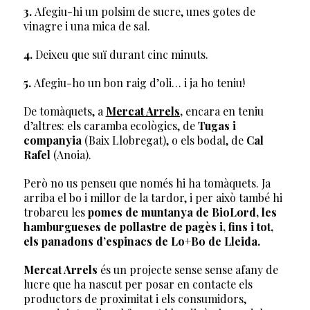
3.
Afegiu-hi un polsim de sucre, unes gotes de
vinagre i una mica de sal.
4.
Deixeu que suï durant cinc minuts.
5.
Afegiu-ho un bon raig d’oli… i ja ho teniu!
De tomàquets, a
Mercat Arrels,
encara en teniu
d’altres: els caramba ecològics, de
Tugas i
companyia
(Baix Llobregat), o els bodal, de
Cal
Rafel
(Anoia).
Però no us penseu que només hi ha tomàquets. Ja
arriba el bo i millor de la tardor, i per això també hi
trobareu les
pomes de muntanya de BioLord, les
hamburgueses de pollastre de pagès i, fins i tot,
els panadons d’espinacs de Lo+Bo de Lleida.
Mercat Arrels
és un projecte sense sense afany de
lucre que ha nascut per posar en contacte els
productors de proximitat i els consumidors,