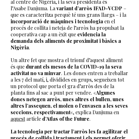
al centre de Nigèria, i la seva presidenta és
l’Asabe Danjuma. La
variant d’arròs IFAD-VCDP
–
que es caracteritza perquè té uns grans llargs – i la
incorporació de màquines i tecnologia
en el
procés de collita i neteja de l’arròs ha propulsat la
cooperativa cap a un èxit que
evidencia la
demanda dels aliments de proximitat i bàsics a
Nigèria
.
Un altre fet que mostra el triomf d’aquest aliment
és que
durant els mesos de la COVID-19 la seva
activitat no va minvar
. Les dones entren a treballar
a les 7 del matí, i, dividides en grups, segueixen tot
un protocol que porta el gra d’arròs des de la
planta fins al sac a punt per vendre. «
Algunes
dones netegen arròs, unes altres el bullen, unes
altres l’assequen, el molen o l’envasen a les seves
seccions, respectivament
«, explica Danjuma en
aquest
article
d’Atlas of the Future
.
La tecnologia per tractar l’arròs les fa agilitzar el
procés de collida i tractament i els permet oferir