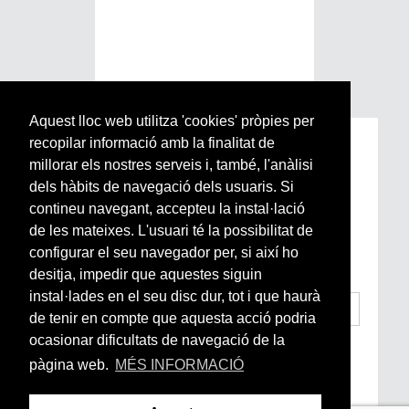
Aquest lloc web utilitza 'cookies' pròpies per
recopilar informació amb la finalitat de
Subscriu-te a la nostra
millorar els nostres serveis i, també, l'anàlisi
Newsletter setmanal
dels hàbits de navegació dels usuaris. Si
contineu navegant, accepteu la instal·lació
Si vols estar al dia de l’actualitat del món
de les mateixes. L'usuari té la possibilitat de
Arrels, la ràdio, els videos i el mercat
configurar el seu navegador per, si així ho
subscriu-te aquí
desitja, impedir que aquestes siguin
instal·lades en el seu disc dur, tot i que haurà
de tenir en compte que aquesta acció podria
ocasionar dificultats de navegació de la
He llegit i accepto la
Condicions Generals
d’Accés i Ús i Política de Privacitat
*
pàgina web.
MÉS INFORMACIÓ
Enviar