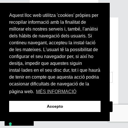
Aquest lloc web utilitza 'cookies' pròpies per
recopilar informació amb la finalitat de
Subscriu-te a la nostra
millorar els nostres serveis i, també, l'anàlisi
Newsletter setmanal
dels hàbits de navegació dels usuaris. Si
contineu navegant, accepteu la instal·lació
de les mateixes. L'usuari té la possibilitat de
Si vols estar al dia de l’actualitat del món
configurar el seu navegador per, si així ho
Arrels, la ràdio, els videos i el mercat
subscriu-te aquí
desitja, impedir que aquestes siguin
instal·lades en el seu disc dur, tot i que haurà
de tenir en compte que aquesta acció podria
ocasionar dificultats de navegació de la
He llegit i accepto la
Condicions Generals
pàgina web.
MÉS INFORMACIÓ
d’Accés i Ús i Política de Privacitat
*
Accepto