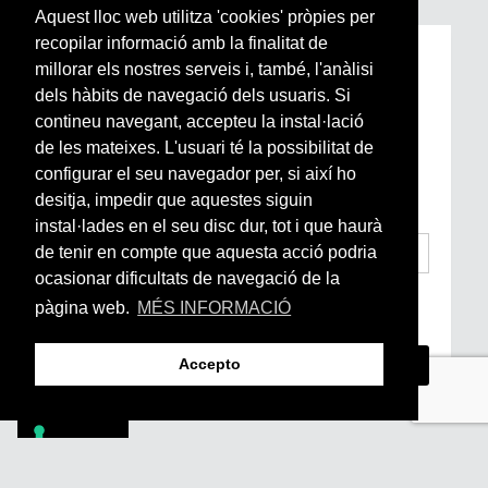
Aquest lloc web utilitza 'cookies' pròpies per
recopilar informació amb la finalitat de
Subscriu-te a la nostra
millorar els nostres serveis i, també, l'anàlisi
Newsletter setmanal
dels hàbits de navegació dels usuaris. Si
contineu navegant, accepteu la instal·lació
de les mateixes. L'usuari té la possibilitat de
Si vols estar al dia de l’actualitat del món
configurar el seu navegador per, si així ho
Arrels, la ràdio, els videos i el mercat
subscriu-te aquí
desitja, impedir que aquestes siguin
instal·lades en el seu disc dur, tot i que haurà
de tenir en compte que aquesta acció podria
ocasionar dificultats de navegació de la
He llegit i accepto la
Condicions Generals
pàgina web.
MÉS INFORMACIÓ
d’Accés i Ús i Política de Privacitat
*
Accepto