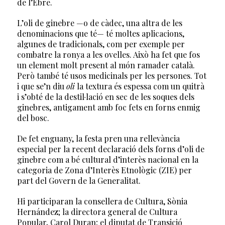
de l’Ebre.
L’oli de ginebre —o de càdec, una altra de les
denominacions que té— té moltes aplicacions,
algunes de tradicionals, com per exemple per
combatre la ronya a les ovelles. Això ha fet que fos
un element molt present al món ramader català.
Però també té usos medicinals per les persones. Tot
i que se’n diu
oli
la textura és espessa com un quitrà
i s’obté de la destil·lació en sec de les soques dels
ginebres, antigament amb foc fets en forns enmig
del bosc.
De fet enguany, la festa pren una rellevància
especial per la recent declaració dels forns d’oli de
ginebre com a bé cultural d’interès nacional en la
categoria de Zona d’Interès Etnològic (ZIE) per
part del Govern de la Generalitat.
Hi participaran la consellera de Cultura, Sònia
Hernández; la directora general de Cultura
Popular, Carol Duran; el diputat de Transició