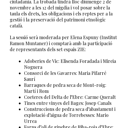
ciutadania. La trobada tindrà lloc diumenge 2 de
novembre a les 12 del migdia i vol posar sobre la
taula els drets, les obligacions i els reptes per a la
gestió i la preservació del patrimoni etnològic
català.
La sessió serà moderada per Elena Espuny (Institut
Ramon Muntaner) i comptarà amb la participació
de representants dels set espais ZIE:
Adoberies de Vic: Elisenda Foradada i Mireia
Noguera
Consorci de les Gavarres: Maria Pifarré
Saurí
Barraques de pedra seca de Mont-roig:
Martí i Rom
Coeteres del Delta de l’Ebre: Carme Queralt
Tines entre vinyes del Bages: Josep Canals
Construccions de pedra seca d’abastament i
explotació d’aigua de Torrebesses: Mario
Urrea
Forns d’oli de ginebre de Riba-roja d’Ebre: