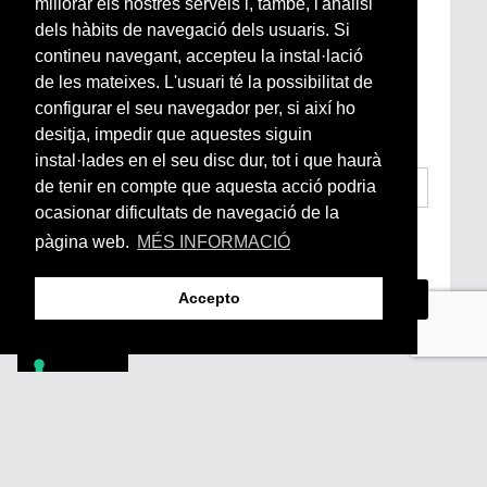
millorar els nostres serveis i, també, l'anàlisi
Newsletter setmanal
dels hàbits de navegació dels usuaris. Si
contineu navegant, accepteu la instal·lació
de les mateixes. L'usuari té la possibilitat de
Si vols estar al dia de l’actualitat del món
configurar el seu navegador per, si així ho
Arrels, la ràdio, els videos i el mercat
subscriu-te aquí
desitja, impedir que aquestes siguin
instal·lades en el seu disc dur, tot i que haurà
de tenir en compte que aquesta acció podria
ocasionar dificultats de navegació de la
He llegit i accepto la
Condicions Generals
pàgina web.
MÉS INFORMACIÓ
d’Accés i Ús i Política de Privacitat
*
Accepto
Footer
PÒDCASTS
DIY
DOCUMENTALS