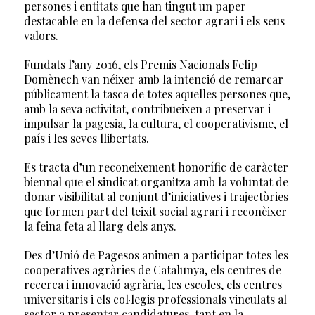
persones i entitats que han tingut un paper
destacable en la defensa del sector agrari i els seus
valors.
Fundats l’any 2016, els Premis Nacionals Felip
Domènech van néixer amb la intenció de remarcar
públicament la tasca de totes aquelles persones que,
amb la seva activitat, contribueixen a preservar i
impulsar la pagesia, la cultura, el cooperativisme, el
país i les seves llibertats.
Es tracta d’un reconeixement honorífic de caràcter
biennal que el sindicat organitza amb la voluntat de
donar visibilitat al conjunt d’iniciatives i trajectòries
que formen part del teixit social agrari i reconèixer
la feina feta al llarg dels anys.
Des d’Unió de Pagesos animen a participar totes les
cooperatives agràries de Catalunya, els centres de
recerca i innovació agrària, les escoles, els centres
universitaris i els col·legis professionals vinculats al
sector a presentar candidatures, tant en la